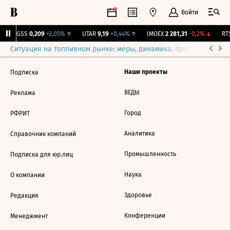
Войти
RGSS
0,209
+2,05%
↑
UTAR
9,19
+0,44%
↑
IMOEX
2 281,31
-0,2%
↓
RTS
Ситуация на топливном рынке: меры, динамика, прогнозы
Выб
Наши проекты
Подписка
ВЕДЫ
Реклама
Город
РФРИТ
Аналитика
Справочник компаний
Промышленность
Подписка для юр.лиц
Наука
О компании
Здоровье
Редакция
Конференции
Менеджмент