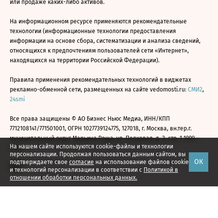
или продаже каких-либо активов.
На информационном ресурсе применяются рекомендательные
технологии (информационные технологии предоставления
информации на основе сбора, систематизации и анализа сведений,
относящихся к предпочтениям пользователей сети «Интернет»,
находящихся на территории Российской Федерации).
Правила применения рекомендательных технологий в виджетах
рекламно-обменной сети, размещенных на сайте vedomosti.ru:
СМИ2
,
24smi
Все права защищены © АО Бизнес Ньюс Медиа, ИНН/КПП
7712108141/771501001, ОГРН 1027739124775, 127018, г. Москва, вн.тер.г.
муниципальный округ Марьина Роща, ул. Полковая, д. 3, стр. 1 1999—
На нашем сайте используются cookie-файлы и технологии
2026
персонализации. Продолжая пользоваться данным сайтом, вы
ОК
подтверждаете свое
согласие
на использование файлов cookie
и технологий персонализации в соответствии с
Политикой в
отношении обработки персональных данных.