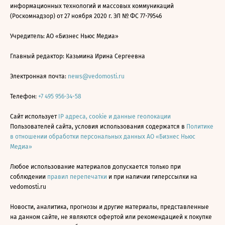
информационных технологий и массовых коммуникаций
(Роскомнадзор) от 27 ноября 2020 г. ЭЛ № ФС 77-79546
Учредитель: АО «Бизнес Ньюс Медиа»
Главный редактор: Казьмина Ирина Сергеевна
Электронная почта:
news@vedomosti.ru
Телефон:
+7 495 956-34-58
Сайт использует
IP адреса, cookie и данные геолокации
Пользователей сайта, условия использования содержатся в
Политике
в отношении обработки персональных данных АО «Бизнес Ньюс
Медиа»
Любое использование материалов допускается только при
соблюдении
правил перепечатки
и при наличии гиперссылки на
vedomosti.ru
Новости, аналитика, прогнозы и другие материалы, представленные
на данном сайте, не являются офертой или рекомендацией к покупке