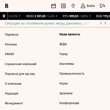
Войти
11,99
+0,33%
↑
IMOEX
2 301,65
+1,43%
↑
RTSI
895,93
+1,68%
↑
RGBI
115,37
Ситуация на топливном рынке: меры, динамика, прогнозы
Выб
Наши проекты
Подписка
ВЕДЫ
Реклама
Город
РФРИТ
Аналитика
Справочник компаний
Промышленность
Подписка для юр.лиц
Наука
О компании
Здоровье
Редакция
Конференции
Менеджмент