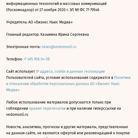
информационных технологий и массовых коммуникаций
(Роскомнадзор) от 27 ноября 2020 г. ЭЛ № ФС 77-79546
Учредитель: АО «Бизнес Ньюс Медиа»
Главный редактор: Казьмина Ирина Сергеевна
Электронная почта:
news@vedomosti.ru
Телефон:
+7 495 956-34-58
Сайт использует
IP адреса, cookie и данные геолокации
Пользователей сайта, условия использования содержатся в
Политике
в отношении обработки персональных данных АО «Бизнес Ньюс
Медиа»
Любое использование материалов допускается только при
соблюдении
правил перепечатки
и при наличии гиперссылки на
vedomosti.ru
Новости, аналитика, прогнозы и другие материалы, представленные
на данном сайте, не являются офертой или рекомендацией к покупке