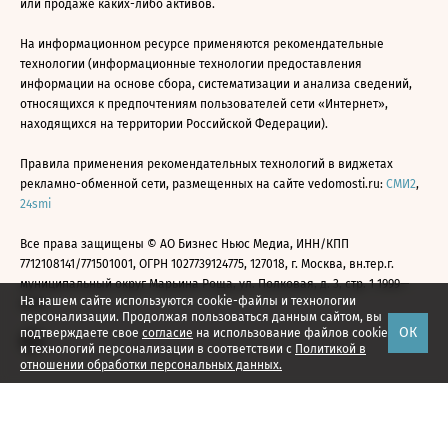
или продаже каких-либо активов.
На информационном ресурсе применяются рекомендательные
технологии (информационные технологии предоставления
информации на основе сбора, систематизации и анализа сведений,
относящихся к предпочтениям пользователей сети «Интернет»,
находящихся на территории Российской Федерации).
Правила применения рекомендательных технологий в виджетах
рекламно-обменной сети, размещенных на сайте vedomosti.ru:
СМИ2
,
24smi
Все права защищены © АО Бизнес Ньюс Медиа, ИНН/КПП
7712108141/771501001, ОГРН 1027739124775, 127018, г. Москва, вн.тер.г.
муниципальный округ Марьина Роща, ул. Полковая, д. 3, стр. 1 1999—
На нашем сайте используются cookie-файлы и технологии
2026
персонализации. Продолжая пользоваться данным сайтом, вы
ОК
подтверждаете свое
согласие
на использование файлов cookie
и технологий персонализации в соответствии с
Политикой в
отношении обработки персональных данных.