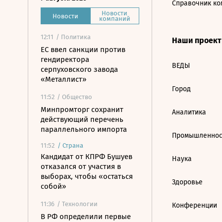
Справочник ко
Новости
Новости
компаний
12:11
/ Политика
Наши проек
ЕС ввел санкции против
гендиректора
ВЕДЫ
серпуховского завода
«Металлист»
Город
11:52
/ Общество
Минпромторг сохранит
Аналитика
действующий перечень
параллельного импорта
Промышленнос
11:52
/
Страна
Кандидат от КПРФ Бушуев
Наука
отказался от участия в
выборах, чтобы «остаться
Здоровье
собой»
11:36
/ Технологии
Конференции
В РФ определили первые