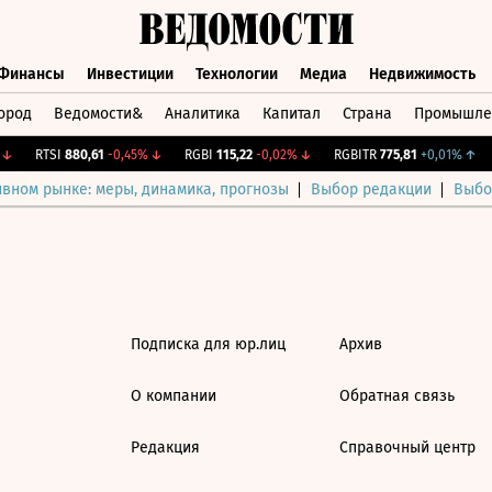
Финансы
Инвестиции
Технологии
Медиа
Недвижимость
ород
Ведомости&
Аналитика
Капитал
Страна
Промышле
а
Финансы
Инвестиции
Технологии
Медиа
Недвижимос
↓
RTSI
880,61
-0,45%
↓
RGBI
115,22
-0,02%
↓
RGBITR
775,81
+0,01%
↑
ивном рынке: меры, динамика, прогнозы
Выбор редакции
Выбо
Подписка для юр.лиц
Архив
О компании
Обратная связь
Редакция
Справочный центр