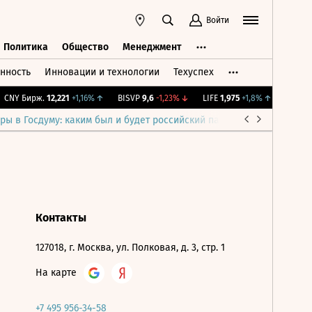
Войти
Политика
Общество
Менеджмент
нность
Инновации и технологии
Техуспех
ть
Политика
Общество
Менеджмент
CNY Бирж.
12,221
+1,16%
↑
BISVP
9,6
-1,23%
↓
LIFE
1,975
+1,8%
↑
IMOEX
2
ры в Госдуму: каким был и будет российский парламент
Война н
Контакты
127018, г. Москва, ул. Полковая, д. 3, стр. 1
На карте
+7 495 956-34-58