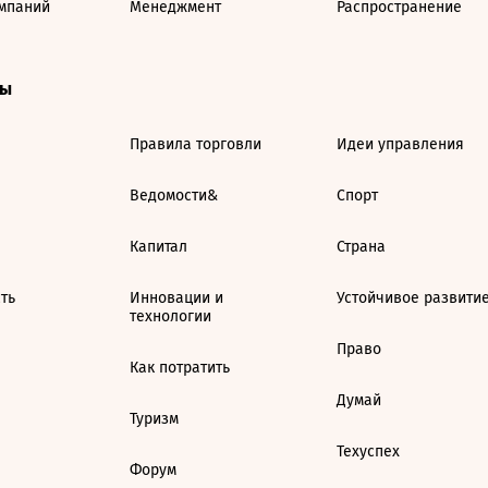
мпаний
Менеджмент
Распространение
ты
Правила торговли
Идеи управления
Ведомости&
Спорт
Капитал
Страна
ть
Инновации и
Устойчивое развити
технологии
Право
Как потратить
Думай
Туризм
Техуспех
Форум