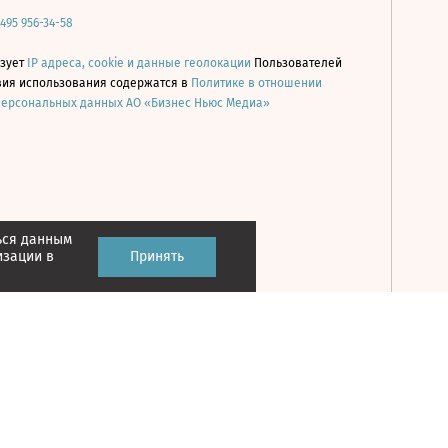
 495 956-34-58
ьзует
IP адреса, cookie и данные геолокации
Пользователей
овия использования содержатся в
Политике в отношении
персональных данных АО «Бизнес Ньюс Медиа»
ься данным
Принять
изации в