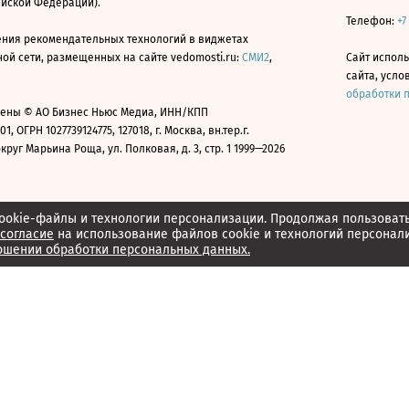
ийской Федерации).
Телефон:
+7
ния рекомендательных технологий в виджетах
й сети, размещенных на сайте vedomosti.ru:
СМИ2
,
Сайт испол
сайта, усл
обработки 
ены © АО Бизнес Ньюс Медиа, ИНН/КПП
01, ОГРН 1027739124775, 127018, г. Москва, вн.тер.г.
уг Марьина Роща, ул. Полковая, д. 3, стр. 1 1999—2026
ookie-файлы и технологии персонализации. Продолжая пользоват
согласие
на использование файлов cookie и технологий персонал
ошении обработки персональных данных.