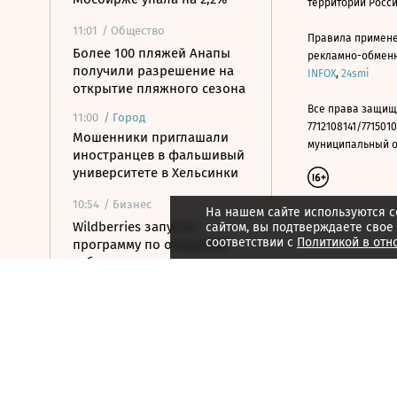
территории Росс
11:01
/ Общество
Правила примене
Более 100 пляжей Анапы
рекламно-обменно
получили разрешение на
INFOX
,
24smi
открытие пляжного сезона
Все права защищ
11:00
/
Город
7712108141/7715010
Мошенники приглашали
муниципальный окр
иностранцев в фальшивый
университете в Хельсинки
10:54
/ Бизнес
На нашем сайте используются c
Wildberries запустит
сайтом, вы подтверждаете свое
соответствии с
Политикой в отн
программу по открытию
хабов для хранения
товаров
10:52
/ Политика
Путин назначил нового
замглавы
Россотрудничества