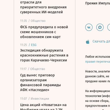
отрасли для
Премия Импул
приоритетного внедрения
суверенных ИИ-моделей
11:35
/ Общество
ФСБ предупредила о новой
схеме мошенников с
обновлением сим-карт
Скачать дл
11:25
/
ESG
Экспедиция обнаружила
краснокнижные растения в
Любое использов
горах Карачаево-Черкесии
правил перепеч
11:17
/ Общество
Новости, аналити
Суд вынес приговор
данном сайте, не
организаторам
продаже каких-л
финансовой пирамиды
АФК «Наследие»
На информацион
технологии (инф
11:07
/ Инвестиции
на основе сбора,
Цена акций «Новатэка» на
предпочтениям п
Мосбирже упала на 2,2%