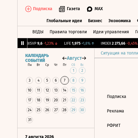
Подписка
Газета
MAX
Глобальные идеи
Бизнес
Экономика
ВЕДЫ
Правила торговли
Идеи управления
Г
Глобальные идеи
Бизнес
Экономик
21
+1,16%
↑
BISVP
9,6
-1,23%
↓
LIFE
1,975
+1,8%
↑
IMOEX
2 275,66
-0,45%
Ситуация на топл
КАЛЕНДАРЬ
Август
СОБЫТИЙ
Пн
Вт
Ср
Чт
Пт
Сб
Вс
1
2
3
4
5
6
7
8
9
10
11
12
13
14
15
16
Подписка
17
18
19
20
21
22
23
24
25
26
27
28
29
30
Реклама
31
РФРИТ
7 августа 2026