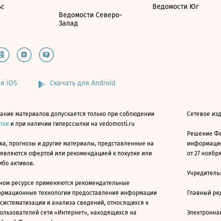
ьс
Ведомости Юг
Ведомости Северо-
Запад
я iOS
Скачать для Android
ание материалов допускается только при соблюдении
Сетевое изд
атки
и при наличии гиперссылки на vedomosti.ru
Решение Фе
ка, прогнозы и другие материалы, представленные на
информацио
 являются офертой или рекомендацией к покупке или
от 27 ноября
ибо активов.
Учредитель
ном ресурсе применяются рекомендательные
ормационные технологии предоставления информации
Главный ре
 систематизации и анализа сведений, относящихся к
ользователей сети «Интернет», находящихся на
Электронна