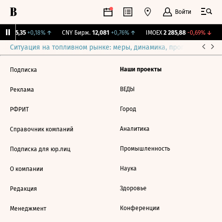
Войти
BI
115,35
+0,18%
↑
CNY Бирж.
12,081
+0,76%
↑
IMOEX
2 285,88
-0,69%
↓
Ситуация на топливном рынке: меры, динамика, прогнозы
Выб
Наши проекты
Подписка
ВЕДЫ
Реклама
Город
РФРИТ
Аналитика
Справочник компаний
Промышленность
Подписка для юр.лиц
Наука
О компании
Здоровье
Редакция
Конференции
Менеджмент