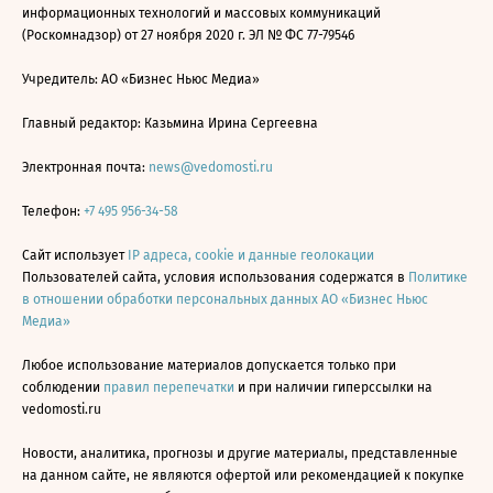
информационных технологий и массовых коммуникаций
(Роскомнадзор) от 27 ноября 2020 г. ЭЛ № ФС 77-79546
Учредитель: АО «Бизнес Ньюс Медиа»
Главный редактор: Казьмина Ирина Сергеевна
Электронная почта:
news@vedomosti.ru
Телефон:
+7 495 956-34-58
Сайт использует
IP адреса, cookie и данные геолокации
Пользователей сайта, условия использования содержатся в
Политике
в отношении обработки персональных данных АО «Бизнес Ньюс
Медиа»
Любое использование материалов допускается только при
соблюдении
правил перепечатки
и при наличии гиперссылки на
vedomosti.ru
Новости, аналитика, прогнозы и другие материалы, представленные
на данном сайте, не являются офертой или рекомендацией к покупке