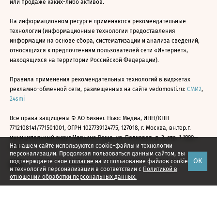
или продаже каких-либо активов.
На информационном ресурсе применяются рекомендательные
технологии (информационные технологии предоставления
информации на основе сбора, систематизации и анализа сведений,
относящихся к предпочтениям пользователей сети «Интернет»,
находящихся на территории Российской Федерации).
Правила применения рекомендательных технологий в виджетах
рекламно-обменной сети, размещенных на сайте vedomosti.ru:
СМИ2
,
24smi
Все права защищены © АО Бизнес Ньюс Медиа, ИНН/КПП
7712108141/771501001, ОГРН 1027739124775, 127018, г. Москва, вн.тер.г.
муниципальный округ Марьина Роща, ул. Полковая, д. 3, стр. 1 1999—
На нашем сайте используются cookie-файлы и технологии
2026
персонализации. Продолжая пользоваться данным сайтом, вы
ОК
подтверждаете свое
согласие
на использование файлов cookie
и технологий персонализации в соответствии с
Политикой в
отношении обработки персональных данных.