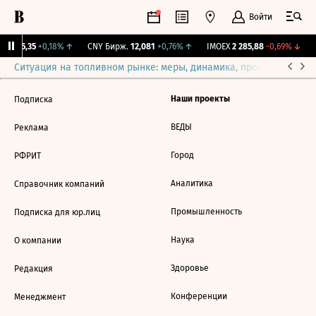
Войти
BI
115,35
+0,18%
↑
CNY Бирж.
12,081
+0,76%
↑
IMOEX
2 285,88
-0,69%
↓
R
Ситуация на топливном рынке: меры, динамика, прогнозы
Выб
Наши проекты
Подписка
ВЕДЫ
Реклама
Город
РФРИТ
Аналитика
Справочник компаний
Промышленность
Подписка для юр.лиц
Наука
О компании
Здоровье
Редакция
Конференции
Менеджмент