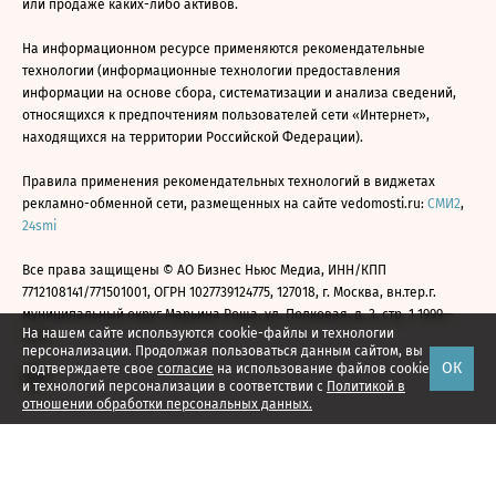
или продаже каких-либо активов.
На информационном ресурсе применяются рекомендательные
технологии (информационные технологии предоставления
информации на основе сбора, систематизации и анализа сведений,
относящихся к предпочтениям пользователей сети «Интернет»,
находящихся на территории Российской Федерации).
Правила применения рекомендательных технологий в виджетах
рекламно-обменной сети, размещенных на сайте vedomosti.ru:
СМИ2
,
24smi
Все права защищены © АО Бизнес Ньюс Медиа, ИНН/КПП
7712108141/771501001, ОГРН 1027739124775, 127018, г. Москва, вн.тер.г.
муниципальный округ Марьина Роща, ул. Полковая, д. 3, стр. 1 1999—
На нашем сайте используются cookie-файлы и технологии
2026
персонализации. Продолжая пользоваться данным сайтом, вы
ОК
подтверждаете свое
согласие
на использование файлов cookie
и технологий персонализации в соответствии с
Политикой в
отношении обработки персональных данных.