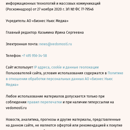
информационных технологий и массовых коммуникаций
(Роскомнадзор) от 27 ноября 2020 г. ЭЛ № ФС 77-79546
Учредитель: АО «Бизнес Ньюс Медиа»
Главный редактор: Казьмина Ирина Сергеевна
Электронная почта:
news@vedomosti.ru
Телефон:
+7 495 956-34-58
Сайт использует
IP адреса, cookie и данные геолокации
Пользователей сайта, условия использования содержатся в
Политике
в отношении обработки персональных данных АО «Бизнес Ньюс
Медиа»
Любое использование материалов допускается только при
соблюдении
правил перепечатки
и при наличии гиперссылки на
vedomosti.ru
Новости, аналитика, прогнозы и другие материалы, представленные
на данном сайте, не являются офертой или рекомендацией к покупке