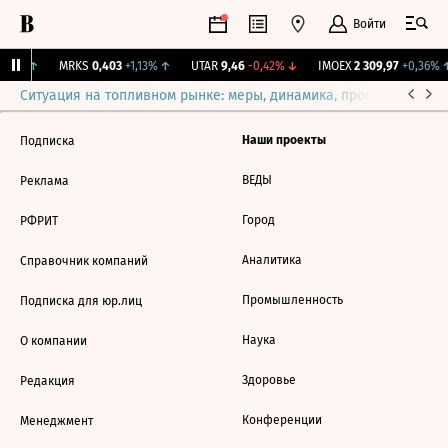
Войти
,79%
↑
MRKS
0,403
+1,13%
↑
UTAR
9,46
-0,42%
↓
IMOEX
2 309,97
+0,36%
Ситуация на топливном рынке: меры, динамика, прогнозы
Выб
Наши проекты
Подписка
ВЕДЫ
Реклама
Город
РФРИТ
Аналитика
Справочник компаний
Промышленность
Подписка для юр.лиц
Наука
О компании
Здоровье
Редакция
Конференции
Менеджмент