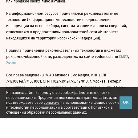
или продаже каких-либо активов.
На информационном ресурсе применяются рекомендательные
технологии (информационные технологии предоставления
информации на основе сбора, систематизации и анализа сведений,
относящихся к предпочтениям пользователей сети «Интернет»,
находящихся на территории Российской Федерации).
Правила применения рекомендательных технологий в виджетах
рекламно-обменной сети, размещенных на сайте vedomosti.ru:
СМИ2
,
24smi
Все права защищены © АО Бизнес Ньюс Медиа, ИНН/КПП
7712108141/771501001, ОГРН 1027739124775, 127018, г. Москва, вн.тер.г.
муниципальный округ Марьина Роща, ул. Полковая, д. 3, стр. 1 1999—
На нашем сайте используются cookie-файлы и технологии
2026
персонализации. Продолжая пользоваться данным сайтом, вы
ОК
подтверждаете свое
согласие
на использование файлов cookie
и технологий персонализации в соответствии с
Политикой в
отношении обработки персональных данных.