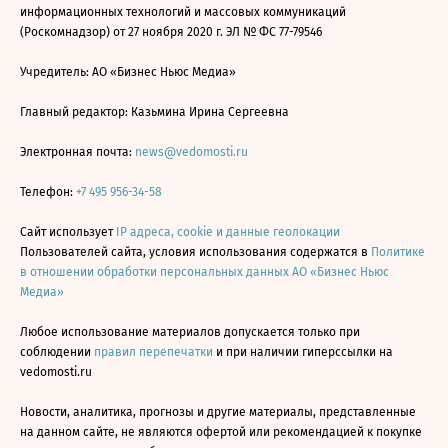
информационных технологий и массовых коммуникаций
(Роскомнадзор) от 27 ноября 2020 г. ЭЛ № ФС 77-79546
Учредитель: АО «Бизнес Ньюс Медиа»
Главный редактор: Казьмина Ирина Сергеевна
Электронная почта:
news@vedomosti.ru
Телефон:
+7 495 956-34-58
Сайт использует
IP адреса, cookie и данные геолокации
Пользователей сайта, условия использования содержатся в
Политике
в отношении обработки персональных данных АО «Бизнес Ньюс
Медиа»
Любое использование материалов допускается только при
соблюдении
правил перепечатки
и при наличии гиперссылки на
vedomosti.ru
Новости, аналитика, прогнозы и другие материалы, представленные
на данном сайте, не являются офертой или рекомендацией к покупке