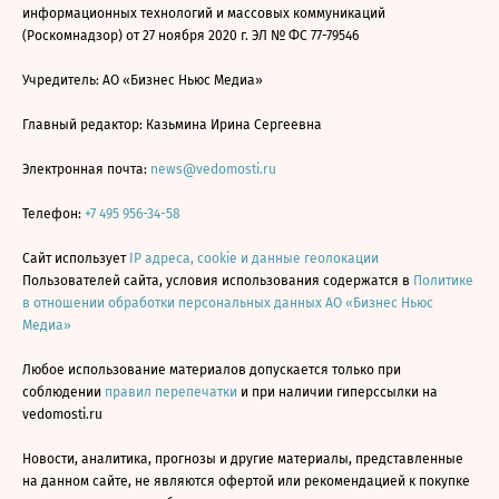
информационных технологий и массовых коммуникаций
(Роскомнадзор) от 27 ноября 2020 г. ЭЛ № ФС 77-79546
Учредитель: АО «Бизнес Ньюс Медиа»
Главный редактор: Казьмина Ирина Сергеевна
Электронная почта:
news@vedomosti.ru
Телефон:
+7 495 956-34-58
Сайт использует
IP адреса, cookie и данные геолокации
Пользователей сайта, условия использования содержатся в
Политике
в отношении обработки персональных данных АО «Бизнес Ньюс
Медиа»
Любое использование материалов допускается только при
соблюдении
правил перепечатки
и при наличии гиперссылки на
vedomosti.ru
Новости, аналитика, прогнозы и другие материалы, представленные
на данном сайте, не являются офертой или рекомендацией к покупке