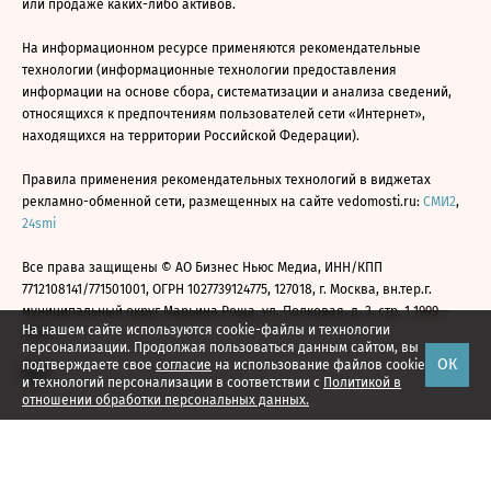
или продаже каких-либо активов.
На информационном ресурсе применяются рекомендательные
технологии (информационные технологии предоставления
информации на основе сбора, систематизации и анализа сведений,
относящихся к предпочтениям пользователей сети «Интернет»,
находящихся на территории Российской Федерации).
Правила применения рекомендательных технологий в виджетах
рекламно-обменной сети, размещенных на сайте vedomosti.ru:
СМИ2
,
24smi
Все права защищены © АО Бизнес Ньюс Медиа, ИНН/КПП
7712108141/771501001, ОГРН 1027739124775, 127018, г. Москва, вн.тер.г.
муниципальный округ Марьина Роща, ул. Полковая, д. 3, стр. 1 1999—
На нашем сайте используются cookie-файлы и технологии
2026
персонализации. Продолжая пользоваться данным сайтом, вы
ОК
подтверждаете свое
согласие
на использование файлов cookie
и технологий персонализации в соответствии с
Политикой в
отношении обработки персональных данных.