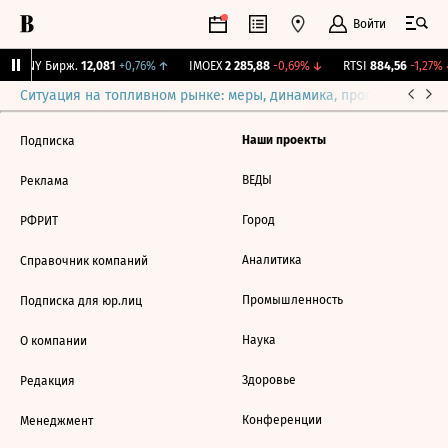
Войти
CNY Бирж.
12,081
+0,76%
↑
IMOEX
2 285,88
-0,69%
↓
RTSI
884,56
-1,27%
Ситуация на топливном рынке: меры, динамика, прогнозы
Выб
Наши проекты
Подписка
ВЕДЫ
Реклама
Город
РФРИТ
Аналитика
Справочник компаний
Промышленность
Подписка для юр.лиц
Наука
О компании
Здоровье
Редакция
Конференции
Менеджмент