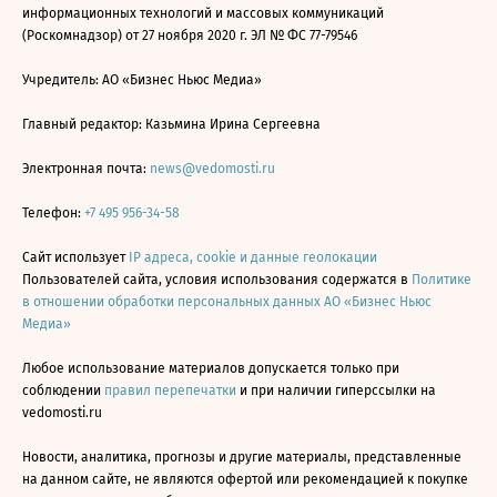
информационных технологий и массовых коммуникаций
(Роскомнадзор) от 27 ноября 2020 г. ЭЛ № ФС 77-79546
Учредитель: АО «Бизнес Ньюс Медиа»
Главный редактор: Казьмина Ирина Сергеевна
Электронная почта:
news@vedomosti.ru
Телефон:
+7 495 956-34-58
Сайт использует
IP адреса, cookie и данные геолокации
Пользователей сайта, условия использования содержатся в
Политике
в отношении обработки персональных данных АО «Бизнес Ньюс
Медиа»
Любое использование материалов допускается только при
соблюдении
правил перепечатки
и при наличии гиперссылки на
vedomosti.ru
Новости, аналитика, прогнозы и другие материалы, представленные
на данном сайте, не являются офертой или рекомендацией к покупке