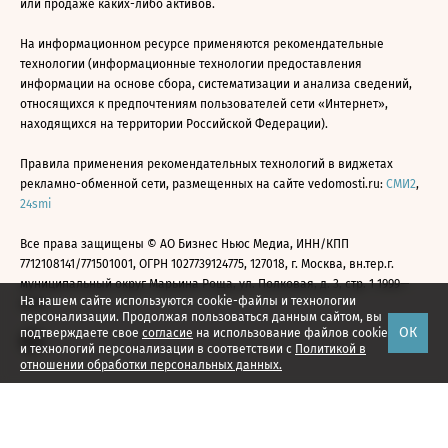
или продаже каких-либо активов.
На информационном ресурсе применяются рекомендательные
технологии (информационные технологии предоставления
информации на основе сбора, систематизации и анализа сведений,
относящихся к предпочтениям пользователей сети «Интернет»,
находящихся на территории Российской Федерации).
Правила применения рекомендательных технологий в виджетах
рекламно-обменной сети, размещенных на сайте vedomosti.ru:
СМИ2
,
24smi
Все права защищены © АО Бизнес Ньюс Медиа, ИНН/КПП
7712108141/771501001, ОГРН 1027739124775, 127018, г. Москва, вн.тер.г.
муниципальный округ Марьина Роща, ул. Полковая, д. 3, стр. 1 1999—
На нашем сайте используются cookie-файлы и технологии
2026
персонализации. Продолжая пользоваться данным сайтом, вы
ОК
подтверждаете свое
согласие
на использование файлов cookie
и технологий персонализации в соответствии с
Политикой в
отношении обработки персональных данных.