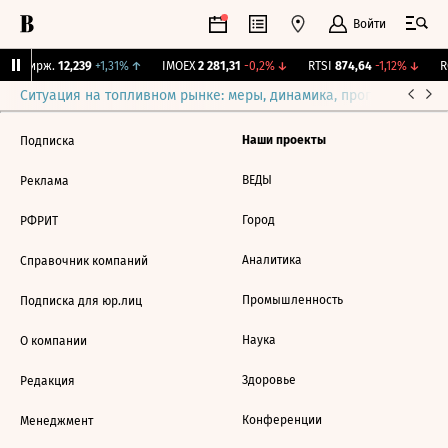
Войти
NY Бирж.
12,239
+1,31%
↑
IMOEX
2 281,31
-0,2%
↓
RTSI
874,64
-1,12%
↓
RG
Ситуация на топливном рынке: меры, динамика, прогнозы
Выб
Наши проекты
Подписка
ВЕДЫ
Реклама
Город
РФРИТ
Аналитика
Справочник компаний
Промышленность
Подписка для юр.лиц
Наука
О компании
Здоровье
Редакция
Конференции
Менеджмент