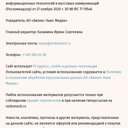
информационных технологий и массовых коммуникаций
(Роскомнадзор) от 27 ноября 2020 г. ЭЛ № ФС 77-79546
Учредитель: АО «Бизнес Ньюс Медиа»
Главный редактор: Казьмина Ирина Сергеевна
Электронная почта:
news@vedomosti.ru
Телефон:
+7 495 956-34-58
Сайт использует
IP адреса, cookie и данные геолокации
Пользователей сайта, условия использования содержатся в
Политике
в отношении обработки персональных данных АО «Бизнес Ньюс
Медиа»
Любое использование материалов допускается только при
соблюдении
правил перепечатки
и при наличии гиперссылки на
vedomosti.ru
Новости, аналитика, прогнозы и другие материалы, представленные
на данном сайте, не являются офертой или рекомендацией к покупке