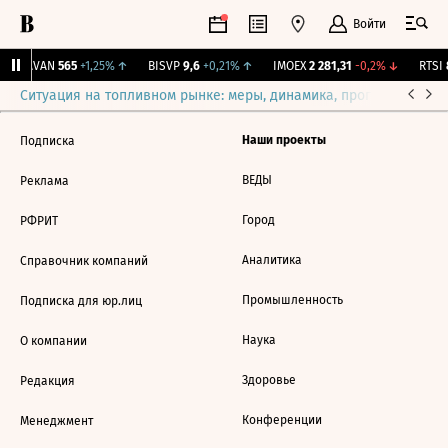
Войти
↑
AVAN
565
+1,25%
↑
BISVP
9,6
+0,21%
↑
IMOEX
2 281,31
-0,2%
↓
RTSI
8
Ситуация на топливном рынке: меры, динамика, прогнозы
Выб
Наши проекты
Подписка
ВЕДЫ
Реклама
Город
РФРИТ
Аналитика
Справочник компаний
Промышленность
Подписка для юр.лиц
Наука
О компании
Здоровье
Редакция
Конференции
Менеджмент