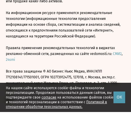
или продаже каких-либо активов.
На информационном ресурсе применяются рекомендательные
технологии (информационные технологии предоставления
информации на основе сбора, систематизации и анализа сведений,
относящихся к предпочтениям пользователей сети «Интернет»,
находящихся на территории Российской Федерации).
Правила применения рекомендательных технологий в виджетах
рекламно-обменной сети, размещенных на сайте vedomosti.ru:
СМИ2
,
24smi
Все права защищены © АО Бизнес Ньюс Медиа, ИНН/КПП
7712108141/771501001, ОГРН 1027739124775, 127018, г. Москва, вн.тер.г.
муниципальный округ Марьина Роща, ул. Полковая, д. 3, стр. 1 1999—
На нашем сайте используются cookie-файлы и технологии
2026
персонализации. Продолжая пользоваться данным сайтом, вы
ОК
подтверждаете свое
согласие
на использование файлов cookie
и технологий персонализации в соответствии с
Политикой в
отношении обработки персональных данных.