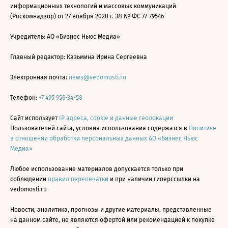
информационных технологий и массовых коммуникаций
(Роскомнадзор) от 27 ноября 2020 г. ЭЛ № ФС 77-79546
Учредитель: АО «Бизнес Ньюс Медиа»
Главный редактор: Казьмина Ирина Сергеевна
Электронная почта:
news@vedomosti.ru
Телефон:
+7 495 956-34-58
Сайт использует
IP адреса, cookie и данные геолокации
Пользователей сайта, условия использования содержатся в
Политике
в отношении обработки персональных данных АО «Бизнес Ньюс
Медиа»
Любое использование материалов допускается только при
соблюдении
правил перепечатки
и при наличии гиперссылки на
vedomosti.ru
Новости, аналитика, прогнозы и другие материалы, представленные
на данном сайте, не являются офертой или рекомендацией к покупке