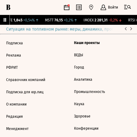
Войти
LIFE
1,845
+0,54%
↑
MSTT
76,15
+0,2%
↑
IMOEX
2 281,31
-0,2%
↓
RTSI
8
Ситуация на топливном рынке: меры, динамика, прогнозы
Выб
Наши проекты
Подписка
ВЕДЫ
Реклама
Город
РФРИТ
Аналитика
Справочник компаний
Промышленность
Подписка для юр.лиц
Наука
О компании
Здоровье
Редакция
Конференции
Менеджмент