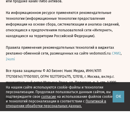
или продаже каких-либо активов.
На информационном ресурсе применяются рекомендательные
технологии (информационные технологии предоставления
информации на основе сбора, систематизации и анализа сведений,
относящихся к предпочтениям пользователей сети «Интернет»,
находящихся на территории Российской Федерации).
Правила применения рекомендательных технологий в виджетах
рекламно-обменной сети, размещенных на сайте vedomosti.ru:
СМИ2
,
24smi
Все права защищены © АО Бизнес Ньюс Медиа, ИНН/КПП
7712108141/771501001, ОГРН 1027739124775, 127018, г. Москва, вн.тер.г.
муниципальный округ Марьина Роща, ул. Полковая, д. 3, стр. 1 1999—
На нашем сайте используются cookie-файлы и технологии
2026
персонализации. Продолжая пользоваться данным сайтом, вы
ОК
подтверждаете свое
согласие
на использование файлов cookie
и технологий персонализации в соответствии с
Политикой в
отношении обработки персональных данных.