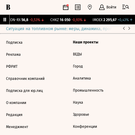
Войти
VEON-RX
56,8
-0,53%
↓
CHKZ
16 050
-0,93%
↓
IMOEX
2 295,67
+0,43%
↑
Ситуация на топливном рынке: меры, динамика, прогнозы
Выб
Наши проекты
Подписка
ВЕДЫ
Реклама
Город
РФРИТ
Аналитика
Справочник компаний
Промышленность
Подписка для юр.лиц
Наука
О компании
Здоровье
Редакция
Конференции
Менеджмент