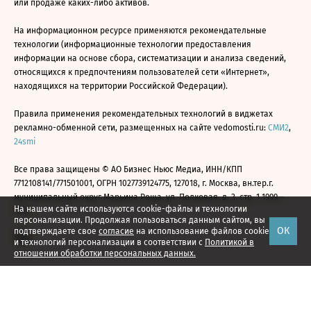
или продаже каких-либо активов.
На информационном ресурсе применяются рекомендательные
технологии (информационные технологии предоставления
информации на основе сбора, систематизации и анализа сведений,
относящихся к предпочтениям пользователей сети «Интернет»,
находящихся на территории Российской Федерации).
Правила применения рекомендательных технологий в виджетах
рекламно-обменной сети, размещенных на сайте vedomosti.ru:
СМИ2
,
24smi
Все права защищены © АО Бизнес Ньюс Медиа, ИНН/КПП
7712108141/771501001, ОГРН 1027739124775, 127018, г. Москва, вн.тер.г.
муниципальный округ Марьина Роща, ул. Полковая, д. 3, стр. 1 1999—
На нашем сайте используются cookie-файлы и технологии
2026
персонализации. Продолжая пользоваться данным сайтом, вы
ОК
подтверждаете свое
согласие
на использование файлов cookie
и технологий персонализации в соответствии с
Политикой в
отношении обработки персональных данных.