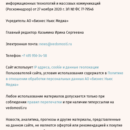
информационных технологий и массовых коммуникаций
(Роскомнадзор) от 27 ноября 2020 г. ЭЛ № ФС 77-79546
Учредитель: АО «Бизнес Ньюс Медиа»
Главный редактор: Казьмина Ирина Сергеевна
Электронная почта:
news@vedomosti.ru
Телефон:
+7 495 956-34-58
Сайт использует
IP адреса, cookie и данные геолокации
Пользователей сайта, условия использования содержатся в
Политике
в отношении обработки персональных данных АО «Бизнес Ньюс
Медиа»
Любое использование материалов допускается только при
соблюдении
правил перепечатки
и при наличии гиперссылки на
vedomosti.ru
Новости, аналитика, прогнозы и другие материалы, представленные
на данном сайте, не являются офертой или рекомендацией к покупке