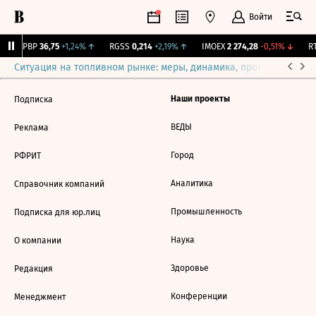
Войти
BSPBP
36,75
+1,24%
↑
RGSS
0,214
+2,19%
↑
IMOEX
2 274,28
-0,51%
↓
RT
Ситуация на топливном рынке: меры, динамика, прогнозы
Выб
Наши проекты
Подписка
ВЕДЫ
Реклама
Город
РФРИТ
Аналитика
Справочник компаний
Промышленность
Подписка для юр.лиц
Наука
О компании
Здоровье
Редакция
Конференции
Менеджмент