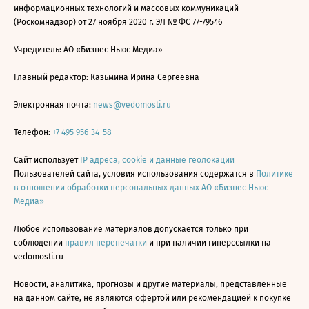
информационных технологий и массовых коммуникаций
(Роскомнадзор) от 27 ноября 2020 г. ЭЛ № ФС 77-79546
Учредитель: АО «Бизнес Ньюс Медиа»
Главный редактор: Казьмина Ирина Сергеевна
Электронная почта:
news@vedomosti.ru
Телефон:
+7 495 956-34-58
Сайт использует
IP адреса, cookie и данные геолокации
Пользователей сайта, условия использования содержатся в
Политике
в отношении обработки персональных данных АО «Бизнес Ньюс
Медиа»
Любое использование материалов допускается только при
соблюдении
правил перепечатки
и при наличии гиперссылки на
vedomosti.ru
Новости, аналитика, прогнозы и другие материалы, представленные
на данном сайте, не являются офертой или рекомендацией к покупке