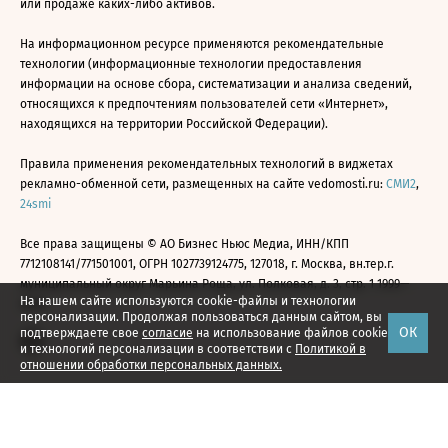
или продаже каких-либо активов.
На информационном ресурсе применяются рекомендательные
технологии (информационные технологии предоставления
информации на основе сбора, систематизации и анализа сведений,
относящихся к предпочтениям пользователей сети «Интернет»,
находящихся на территории Российской Федерации).
Правила применения рекомендательных технологий в виджетах
рекламно-обменной сети, размещенных на сайте vedomosti.ru:
СМИ2
,
24smi
Все права защищены © АО Бизнес Ньюс Медиа, ИНН/КПП
7712108141/771501001, ОГРН 1027739124775, 127018, г. Москва, вн.тер.г.
муниципальный округ Марьина Роща, ул. Полковая, д. 3, стр. 1 1999—
На нашем сайте используются cookie-файлы и технологии
2026
персонализации. Продолжая пользоваться данным сайтом, вы
ОК
подтверждаете свое
согласие
на использование файлов cookie
и технологий персонализации в соответствии с
Политикой в
отношении обработки персональных данных.