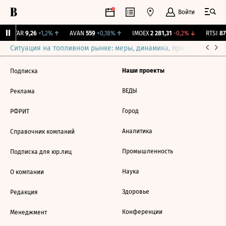
Войти
UTAR
9,26
+1,2%
↑
AVAN
559
+0,18%
↑
IMOEX
2 281,31
-0,2%
↓
RTSI
87
Ситуация на топливном рынке: меры, динамика, прогнозы
Выб
Наши проекты
Подписка
ВЕДЫ
Реклама
Город
РФРИТ
Аналитика
Справочник компаний
Промышленность
Подписка для юр.лиц
Наука
О компании
Здоровье
Редакция
Конференции
Менеджмент