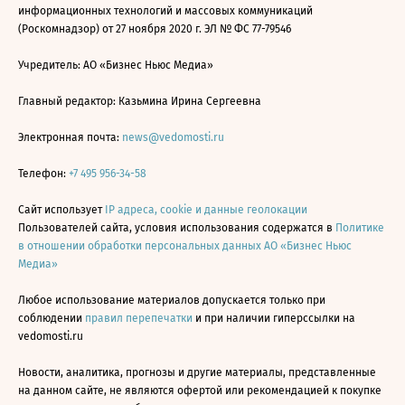
информационных технологий и массовых коммуникаций
(Роскомнадзор) от 27 ноября 2020 г. ЭЛ № ФС 77-79546
Учредитель: АО «Бизнес Ньюс Медиа»
Главный редактор: Казьмина Ирина Сергеевна
Электронная почта:
news@vedomosti.ru
Телефон:
+7 495 956-34-58
Сайт использует
IP адреса, cookie и данные геолокации
Пользователей сайта, условия использования содержатся в
Политике
в отношении обработки персональных данных АО «Бизнес Ньюс
Медиа»
Любое использование материалов допускается только при
соблюдении
правил перепечатки
и при наличии гиперссылки на
vedomosti.ru
Новости, аналитика, прогнозы и другие материалы, представленные
на данном сайте, не являются офертой или рекомендацией к покупке