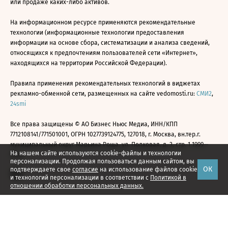
или продаже каких-либо активов.
На информационном ресурсе применяются рекомендательные
технологии (информационные технологии предоставления
информации на основе сбора, систематизации и анализа сведений,
относящихся к предпочтениям пользователей сети «Интернет»,
находящихся на территории Российской Федерации).
Правила применения рекомендательных технологий в виджетах
рекламно-обменной сети, размещенных на сайте vedomosti.ru:
СМИ2
,
24smi
Все права защищены © АО Бизнес Ньюс Медиа, ИНН/КПП
7712108141/771501001, ОГРН 1027739124775, 127018, г. Москва, вн.тер.г.
муниципальный округ Марьина Роща, ул. Полковая, д. 3, стр. 1 1999—
На нашем сайте используются cookie-файлы и технологии
2026
персонализации. Продолжая пользоваться данным сайтом, вы
ОК
подтверждаете свое
согласие
на использование файлов cookie
и технологий персонализации в соответствии с
Политикой в
отношении обработки персональных данных.