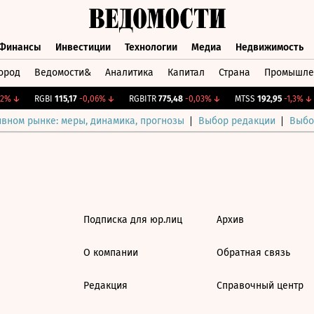
Финансы
Инвестиции
Технологии
Медиа
Недвижимость
ород
Ведомости&
Аналитика
Капитал
Страна
Промышле
а
Финансы
Инвестиции
Технологии
Медиа
Недвижимос
2%
↓
RGBI
115,17
-0,06%
↓
RGBITR
775,48
-0,03%
↓
MTSS
192,95
-1,3%
↓
ивном рынке: меры, динамика, прогнозы
Выбор редакции
Выбо
Подписка для юр.лиц
Архив
О компании
Обратная связь
Редакция
Справочный центр