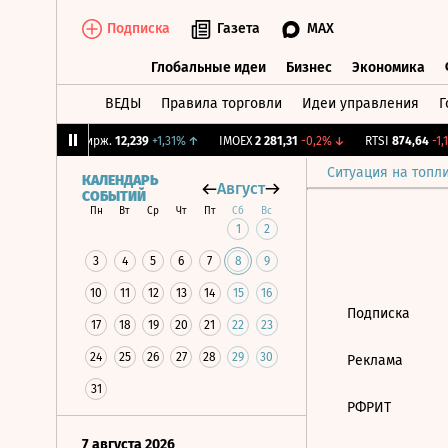
Подписка
Газета
MAX
Глобальные идеи
Бизнес
Экономика
ВЕДЫ
Правила торговли
Идеи управления
Г
Глобальные идеи
Бизнес
Экономик
,3%
↓
CNY Бирж.
12,239
+1,31%
↑
IMOEX
2 281,31
-0,2%
↓
RTSI
874,64
-1,1
Ситуация на топл
КАЛЕНДАРЬ
Август
СОБЫТИЙ
Пн
Вт
Ср
Чт
Пт
Сб
Вс
1
2
3
4
5
6
7
8
9
10
11
12
13
14
15
16
Подписка
17
18
19
20
21
22
23
24
25
26
27
28
29
30
Реклама
31
РФРИТ
7 августа 2026