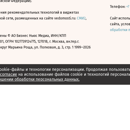
ийской Федерации).
Телефон:
+7
ния рекомендательных технологий в виджетах
й сети, размещенных на сайте vedomosti.ru:
СМИ2
,
Сайт испол
сайта, усл
обработки 
ены © АО Бизнес Ньюс Медиа, ИНН/КПП
01, ОГРН 1027739124775, 127018, г. Москва, вн.тер.г.
уг Марьина Роща, ул. Полковая, д. 3, стр. 1 1999—2026
ookie-файлы и технологии персонализации. Продолжая пользоват
согласие
на использование файлов cookie и технологий персонал
ошении обработки персональных данных.