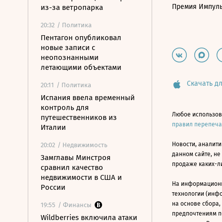
Премия Импул
из-за ветропарка
20:32
/ Политика
Пентагон опубликовал
новые записи с
неопознанными
летающими объектами
Скачать дл
20:11
/ Политика
Испания ввела временный
контроль для
Любое использов
путешественников из
правил перепеч
Италии
Новости, аналити
20:02
/ Недвижимость
данном сайте, не
Замглавы Минстроя
продаже каких-л
сравнил качество
недвижимости в США и
На информацион
России
технологии (инф
на основе сбора,
19:55
/ Финансы
предпочтениям п
Wildberries включила атаки