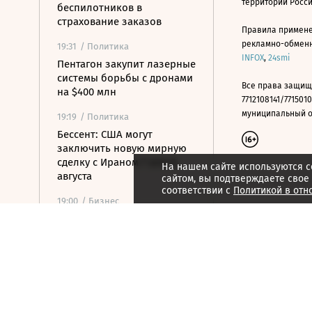
территории Росс
беспилотников в
страхование заказов
Правила примене
рекламно-обменно
19:31
/ Политика
INFOX
,
24smi
Пентагон закупит лазерные
системы борьбы с дронами
Все права защищ
на $400 млн
7712108141/7715010
муниципальный окр
19:19
/ Политика
Бессент: США могут
заключить новую мирную
сделку с Ираном 7 или 8
На нашем сайте используются c
августа
сайтом, вы подтверждаете свое
соответствии с
Политикой в отн
19:00
/ Бизнес
Аукцион по продаже
Рижского вокзала вновь не
состоялся
18:44
/ Политика
В Раде призвали Федорова
отправиться служить в ВСУ