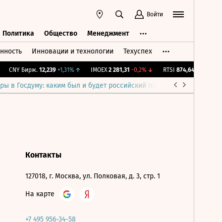
Войти
Политика
Общество
Менеджмент
нность
Инновации и технологии
Техуспех
ть
Политика
Общество
Менеджмент
CNY Бирж.
12,239
+1,31%
↑
IMOEX
2 281,31
-0,2%
↓
RTSI
874,64
-1,12%
↓
ры в Госдуму: каким был и будет российский парламент
Война н
Контакты
127018, г. Москва, ул. Полковая, д. 3, стр. 1
На карте
+7 495 956-34-58