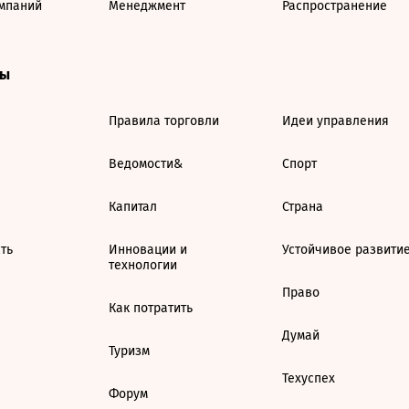
мпаний
Менеджмент
Распространение
ты
Правила торговли
Идеи управления
Ведомости&
Спорт
Капитал
Страна
ть
Инновации и
Устойчивое развити
технологии
Право
Как потратить
Думай
Туризм
Техуспех
Форум