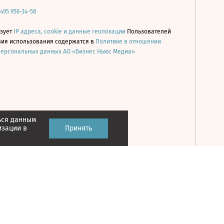
 495 956-34-58
ьзует
IP адреса, cookie и данные геолокации
Пользователей
овия использования содержатся в
Политике в отношении
персональных данных АО «Бизнес Ньюс Медиа»
ься данным
Принять
изации в