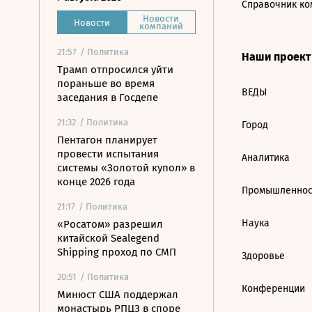
Справочник ко
Новости
Новости
компаний
21:57
/ Политика
Наши проек
Трамп отпросился уйти
пораньше во время
ВЕДЫ
заседания в Госдепе
21:32
/ Политика
Город
Пентагон планирует
провести испытания
Аналитика
системы «Золотой купол» в
конце 2026 года
Промышленнос
21:17
/ Политика
Наука
«Росатом» разрешил
китайской Sealegend
Shipping проход по СМП
Здоровье
20:51
/ Политика
Конференции
Минюст США поддержал
монастырь РПЦЗ в споре