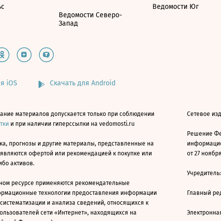
ьс
Ведомости Юг
Ведомости Северо-
Запад
я iOS
Скачать для Android
ание материалов допускается только при соблюдении
Сетевое изд
атки
и при наличии гиперссылки на vedomosti.ru
Решение Фе
ка, прогнозы и другие материалы, представленные на
информацио
 являются офертой или рекомендацией к покупке или
от 27 ноября
ибо активов.
Учредитель
ном ресурсе применяются рекомендательные
ормационные технологии предоставления информации
Главный ре
 систематизации и анализа сведений, относящихся к
ользователей сети «Интернет», находящихся на
Электронна