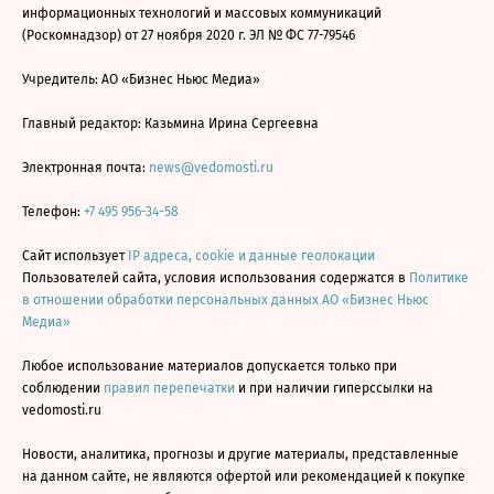
информационных технологий и массовых коммуникаций
(Роскомнадзор) от 27 ноября 2020 г. ЭЛ № ФС 77-79546
Учредитель: АО «Бизнес Ньюс Медиа»
Главный редактор: Казьмина Ирина Сергеевна
Электронная почта:
news@vedomosti.ru
Телефон:
+7 495 956-34-58
Сайт использует
IP адреса, cookie и данные геолокации
Пользователей сайта, условия использования содержатся в
Политике
в отношении обработки персональных данных АО «Бизнес Ньюс
Медиа»
Любое использование материалов допускается только при
соблюдении
правил перепечатки
и при наличии гиперссылки на
vedomosti.ru
Новости, аналитика, прогнозы и другие материалы, представленные
на данном сайте, не являются офертой или рекомендацией к покупке