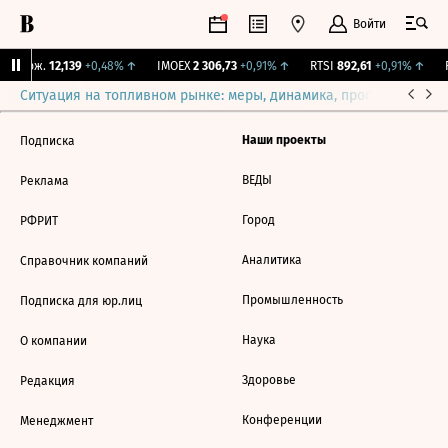
Войти
Y Бирж.
12,139
+0,48%
↑
IMOEX
2 306,73
+0,91%
↑
RTSI
892,61
+0,91%
↑
R
Ситуация на топливном рынке: меры, динамика, прогнозы
Выб
Наши проекты
Подписка
ВЕДЫ
Реклама
Город
РФРИТ
Аналитика
Справочник компаний
Промышленность
Подписка для юр.лиц
Наука
О компании
Здоровье
Редакция
Конференции
Менеджмент