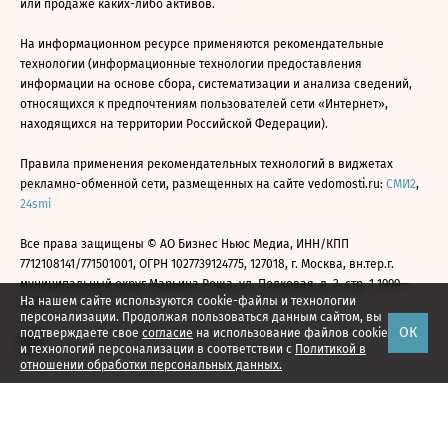
или продаже каких-либо активов.
На информационном ресурсе применяются рекомендательные
технологии (информационные технологии предоставления
информации на основе сбора, систематизации и анализа сведений,
относящихся к предпочтениям пользователей сети «Интернет»,
находящихся на территории Российской Федерации).
Правила применения рекомендательных технологий в виджетах
рекламно-обменной сети, размещенных на сайте vedomosti.ru:
СМИ2
,
24smi
Все права защищены © АО Бизнес Ньюс Медиа, ИНН/КПП
7712108141/771501001, ОГРН 1027739124775, 127018, г. Москва, вн.тер.г.
муниципальный округ Марьина Роща, ул. Полковая, д. 3, стр. 1 1999—
На нашем сайте используются cookie-файлы и технологии
2026
персонализации. Продолжая пользоваться данным сайтом, вы
ОК
подтверждаете свое
согласие
на использование файлов cookie
и технологий персонализации в соответствии с
Политикой в
отношении обработки персональных данных.