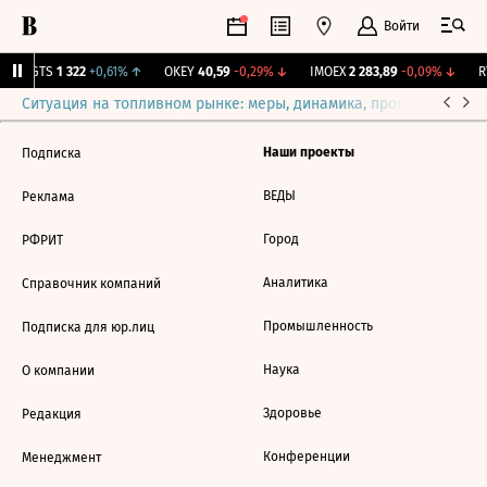
Войти
MGTS
1 322
+0,61%
↑
OKEY
40,59
-0,29%
↓
IMOEX
2 283,89
-0,09%
↓
RT
Ситуация на топливном рынке: меры, динамика, прогнозы
Выб
Наши проекты
Подписка
ВЕДЫ
Реклама
Город
РФРИТ
Аналитика
Справочник компаний
Промышленность
Подписка для юр.лиц
Наука
О компании
Здоровье
Редакция
Конференции
Менеджмент