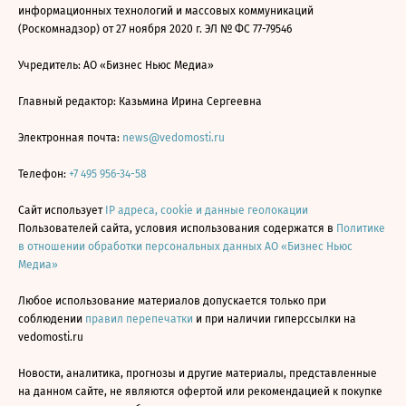
информационных технологий и массовых коммуникаций
(Роскомнадзор) от 27 ноября 2020 г. ЭЛ № ФС 77-79546
Учредитель: АО «Бизнес Ньюс Медиа»
Главный редактор: Казьмина Ирина Сергеевна
Электронная почта:
news@vedomosti.ru
Телефон:
+7 495 956-34-58
Сайт использует
IP адреса, cookie и данные геолокации
Пользователей сайта, условия использования содержатся в
Политике
в отношении обработки персональных данных АО «Бизнес Ньюс
Медиа»
Любое использование материалов допускается только при
соблюдении
правил перепечатки
и при наличии гиперссылки на
vedomosti.ru
Новости, аналитика, прогнозы и другие материалы, представленные
на данном сайте, не являются офертой или рекомендацией к покупке