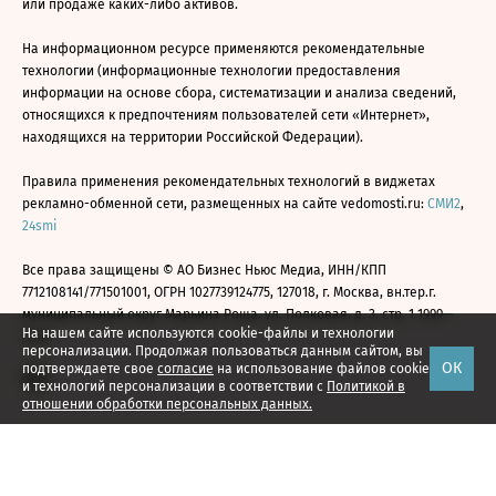
или продаже каких-либо активов.
На информационном ресурсе применяются рекомендательные
технологии (информационные технологии предоставления
информации на основе сбора, систематизации и анализа сведений,
относящихся к предпочтениям пользователей сети «Интернет»,
находящихся на территории Российской Федерации).
Правила применения рекомендательных технологий в виджетах
рекламно-обменной сети, размещенных на сайте vedomosti.ru:
СМИ2
,
24smi
Все права защищены © АО Бизнес Ньюс Медиа, ИНН/КПП
7712108141/771501001, ОГРН 1027739124775, 127018, г. Москва, вн.тер.г.
муниципальный округ Марьина Роща, ул. Полковая, д. 3, стр. 1 1999—
На нашем сайте используются cookie-файлы и технологии
2026
персонализации. Продолжая пользоваться данным сайтом, вы
ОК
подтверждаете свое
согласие
на использование файлов cookie
и технологий персонализации в соответствии с
Политикой в
отношении обработки персональных данных.