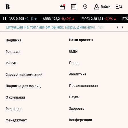
Войти
RGSS
0,205
+0,1%
↑
ABRD
122,2
-0,49%
↓
IMOEX
2 281,31
-0,2%
↓
RTSI
Ситуация на топливном рынке: меры, динамика, прогнозы
Выб
Наши проекты
Подписка
ВЕДЫ
Реклама
Город
РФРИТ
Аналитика
Справочник компаний
Промышленность
Подписка для юр.лиц
Наука
О компании
Здоровье
Редакция
Конференции
Менеджмент