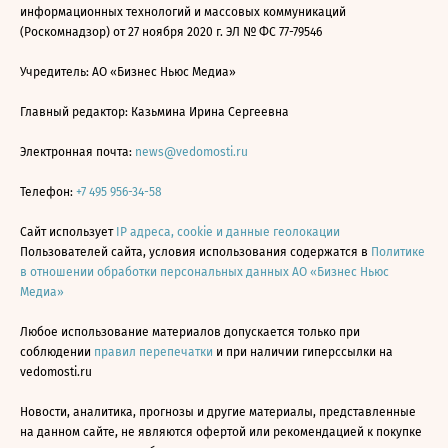
информационных технологий и массовых коммуникаций
(Роскомнадзор) от 27 ноября 2020 г. ЭЛ № ФС 77-79546
Учредитель: АО «Бизнес Ньюс Медиа»
Главный редактор: Казьмина Ирина Сергеевна
Электронная почта:
news@vedomosti.ru
Телефон:
+7 495 956-34-58
Сайт использует
IP адреса, cookie и данные геолокации
Пользователей сайта, условия использования содержатся в
Политике
в отношении обработки персональных данных АО «Бизнес Ньюс
Медиа»
Любое использование материалов допускается только при
соблюдении
правил перепечатки
и при наличии гиперссылки на
vedomosti.ru
Новости, аналитика, прогнозы и другие материалы, представленные
на данном сайте, не являются офертой или рекомендацией к покупке