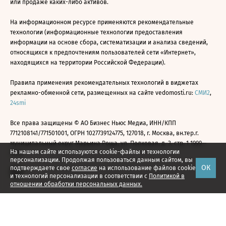
или продаже каких-либо активов.
На информационном ресурсе применяются рекомендательные
технологии (информационные технологии предоставления
информации на основе сбора, систематизации и анализа сведений,
относящихся к предпочтениям пользователей сети «Интернет»,
находящихся на территории Российской Федерации).
Правила применения рекомендательных технологий в виджетах
рекламно-обменной сети, размещенных на сайте vedomosti.ru:
СМИ2
,
24smi
Все права защищены © АО Бизнес Ньюс Медиа, ИНН/КПП
7712108141/771501001, ОГРН 1027739124775, 127018, г. Москва, вн.тер.г.
муниципальный округ Марьина Роща, ул. Полковая, д. 3, стр. 1 1999—
На нашем сайте используются cookie-файлы и технологии
2026
персонализации. Продолжая пользоваться данным сайтом, вы
ОК
подтверждаете свое
согласие
на использование файлов cookie
и технологий персонализации в соответствии с
Политикой в
отношении обработки персональных данных.