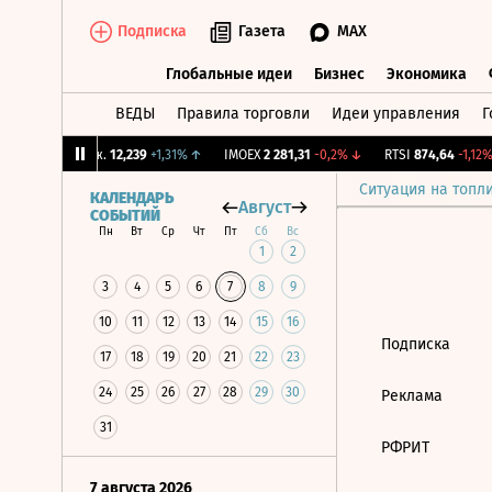
Подписка
Газета
MAX
Глобальные идеи
Бизнес
Экономика
ВЕДЫ
Правила торговли
Идеи управления
Г
Глобальные идеи
Бизнес
Экономик
↓
CNY Бирж.
12,239
+1,31%
↑
IMOEX
2 281,31
-0,2%
↓
RTSI
874,64
-1,12%
Ситуация на топл
КАЛЕНДАРЬ
Август
СОБЫТИЙ
Пн
Вт
Ср
Чт
Пт
Сб
Вс
1
2
3
4
5
6
7
8
9
10
11
12
13
14
15
16
Подписка
17
18
19
20
21
22
23
24
25
26
27
28
29
30
Реклама
31
РФРИТ
7 августа 2026