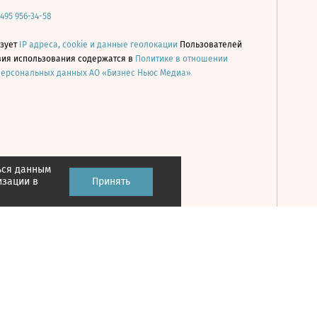
 495 956-34-58
ьзует
IP адреса, cookie и данные геолокации
Пользователей
овия использования содержатся в
Политике в отношении
персональных данных АО «Бизнес Ньюс Медиа»
ься данным
Принять
изации в