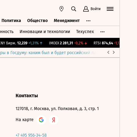
Войти
Политика
Общество
Менеджмент
нность
Инновации и технологии
Техуспех
ть
Политика
Общество
Менеджмент
Y Бирж.
12,239
+1,31%
↑
IMOEX
2 281,31
-0,2%
↓
RTSI
874,64
-1,12%
↓
RG
ры в Госдуму: каким был и будет российский парламент
Война н
Контакты
127018, г. Москва, ул. Полковая, д. 3, стр. 1
На карте
+7 495 956-34-58