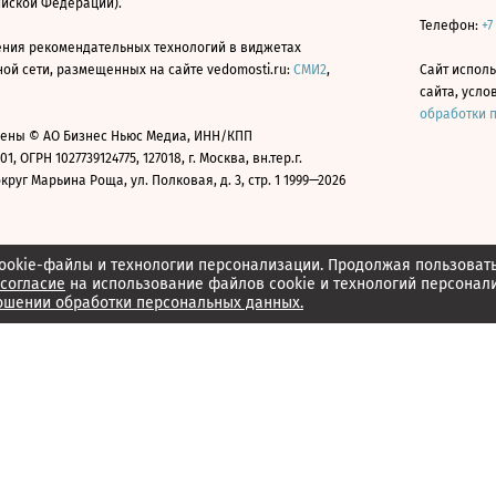
ийской Федерации).
Телефон:
+7
ния рекомендательных технологий в виджетах
й сети, размещенных на сайте vedomosti.ru:
СМИ2
,
Сайт испол
сайта, усл
обработки 
ены © АО Бизнес Ньюс Медиа, ИНН/КПП
01, ОГРН 1027739124775, 127018, г. Москва, вн.тер.г.
уг Марьина Роща, ул. Полковая, д. 3, стр. 1 1999—2026
ookie-файлы и технологии персонализации. Продолжая пользоват
согласие
на использование файлов cookie и технологий персонал
ошении обработки персональных данных.