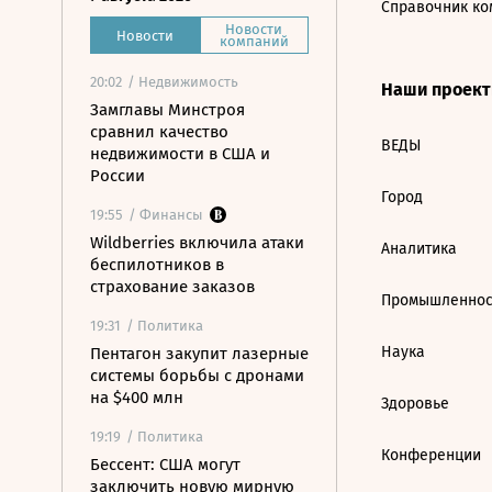
Справочник ко
Новости
Новости
компаний
20:02
/ Недвижимость
Наши проек
Замглавы Минстроя
сравнил качество
ВЕДЫ
недвижимости в США и
России
Город
19:55
/ Финансы
Wildberries включила атаки
Аналитика
беспилотников в
страхование заказов
Промышленнос
19:31
/ Политика
Наука
Пентагон закупит лазерные
системы борьбы с дронами
на $400 млн
Здоровье
19:19
/ Политика
Конференции
Бессент: США могут
заключить новую мирную