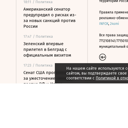
территории Росс
18:11
/ Политика
Американский сенатор
Правила примене
предупредил о рисках из-
рекламно-обменно
за новых санкций против
INFOX
,
24smi
России
Все права защищ
17:47
/ Политика
7712108141/7715010
Зеленский впервые
муниципальный окр
прилетел в Белград с
официальным визитом
17:23
/ Политика
На нашем сайте используются c
Сенат США проголосовал
сайтом, вы подтверждаете свое
за ужесточение санкций
соответствии с
Политикой в отн
против РФ и Ирана
17:15
/ Стиль жизни
Хорватия отказала
лидерам сборной России в
визах для участия в ЧЕ по
гимнастике
17:07
/
Страна