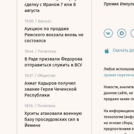
Премия Импул
сделку с Ираном 7 или 8
августа
19:00
/ Бизнес
Аукцион по продаже
Рижского вокзала вновь не
состоялся
Скачать дл
18:44
/ Политика
В Раде призвали Федорова
отправиться служить в ВСУ
Любое использов
правил перепеч
18:27
/ Общество
Ахмат Кадыров получил
Новости, аналити
звание Героя Чеченской
данном сайте, не
Республики
продаже каких-л
18:16
/ Политика
На информацион
Хуситы атаковали военную
технологии (инф
базу просаудовских сил в
на основе сбора,
Йемене
предпочтениям п