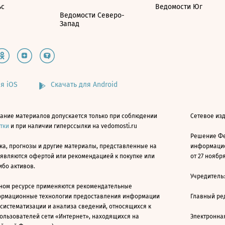
ьс
Ведомости Юг
Ведомости Северо-
Запад
я iOS
Скачать для Android
ание материалов допускается только при соблюдении
Сетевое изд
атки
и при наличии гиперссылки на vedomosti.ru
Решение Фе
ка, прогнозы и другие материалы, представленные на
информацио
 являются офертой или рекомендацией к покупке или
от 27 ноября
ибо активов.
Учредитель
ном ресурсе применяются рекомендательные
ормационные технологии предоставления информации
Главный ре
 систематизации и анализа сведений, относящихся к
ользователей сети «Интернет», находящихся на
Электронна