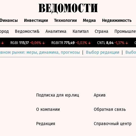
Финансы
Инвестиции
Технологии
Медиа
Недвижимость
ород
Ведомости&
Аналитика
Капитал
Страна
Промышле
а
Финансы
Инвестиции
Технологии
Медиа
Недвижимос
↓
RGBI
115,17
-0,06%
↓
RGBITR
775,49
-0,03%
↓
CNTL
8,64
-1,37%
↓
CN
ивном рынке: меры, динамика, прогнозы
Выбор редакции
Выбо
Подписка для юр.лиц
Архив
О компании
Обратная связь
Редакция
Справочный центр