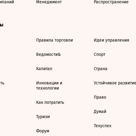
мпаний
Менеджмент
Распространение
ты
Правила торговли
Идеи управления
Ведомости&
Спорт
Капитал
Страна
ть
Инновации и
Устойчивое развити
технологии
Право
Как потратить
Думай
Туризм
Техуспех
Форум