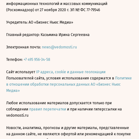
информационных технологий и массовых коммуникаций
(Роскомнадзор) от 27 ноября 2020 г. ЭЛ № ФС 77-79546
Учредитель: АО «Бизнес Ньюс Медиа»
Главный редактор: Казьмина Ирина Сергеевна
Электронная почта:
news@vedomosti.ru
Телефон:
+7 495 956-34-58
Сайт использует
IP адреса, cookie и данные геолокации
Пользователей сайта, условия использования содержатся в
Политике
в отношении обработки персональных данных АО «Бизнес Ньюс
Медиа»
Любое использование материалов допускается только при
соблюдении
правил перепечатки
и при наличии гиперссылки на
vedomosti.ru
Новости, аналитика, прогнозы и другие материалы, представленные
на данном сайте, не являются офертой или рекомендацией к покупке