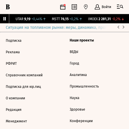
Войти
31%
↑
UTAR
9,19
+0,44%
↑
MSTT
76,15
+0,2%
↑
IMOEX
2 281,31
-0,2%
↓
Ситуация на топливном рынке: меры, динамика, прогнозы
Выб
Наши проекты
Подписка
ВЕДЫ
Реклама
Город
РФРИТ
Аналитика
Справочник компаний
Промышленность
Подписка для юр.лиц
Наука
О компании
Здоровье
Редакция
Конференции
Менеджмент