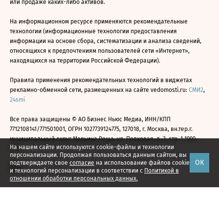
или продаже каких-либо активов.
На информационном ресурсе применяются рекомендательные
технологии (информационные технологии предоставления
информации на основе сбора, систематизации и анализа сведений,
относящихся к предпочтениям пользователей сети «Интернет»,
находящихся на территории Российской Федерации).
Правила применения рекомендательных технологий в виджетах
рекламно-обменной сети, размещенных на сайте vedomosti.ru:
СМИ2
,
24smi
Все права защищены © АО Бизнес Ньюс Медиа, ИНН/КПП
7712108141/771501001, ОГРН 1027739124775, 127018, г. Москва, вн.тер.г.
муниципальный округ Марьина Роща, ул. Полковая, д. 3, стр. 1 1999—
На нашем сайте используются cookie-файлы и технологии
2026
персонализации. Продолжая пользоваться данным сайтом, вы
ОК
подтверждаете свое
согласие
на использование файлов cookie
и технологий персонализации в соответствии с
Политикой в
отношении обработки персональных данных.