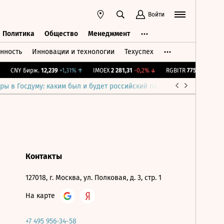
Войти
Политика
Общество
Менеджмент
нность
Инновации и технологии
Техуспех
ть
Политика
Общество
Менеджмент
CNY Бирж.
12,239
+1,31%
↑
IMOEX
2 281,31
-0,2%
↓
RGBITR
775,48
-0,03%
ры в Госдуму: каким был и будет российский парламент
Война н
Контакты
127018, г. Москва, ул. Полковая, д. 3, стр. 1
На карте
+7 495 956-34-58