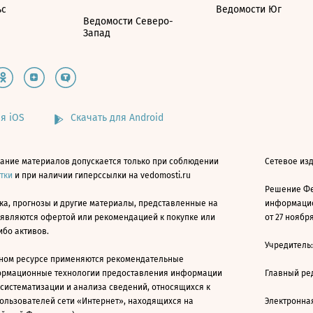
ьс
Ведомости Юг
Ведомости Северо-
Запад
я iOS
Скачать для Android
ание материалов допускается только при соблюдении
Сетевое изд
атки
и при наличии гиперссылки на vedomosti.ru
Решение Фе
ка, прогнозы и другие материалы, представленные на
информацио
 являются офертой или рекомендацией к покупке или
от 27 ноября
ибо активов.
Учредитель
ном ресурсе применяются рекомендательные
ормационные технологии предоставления информации
Главный ре
 систематизации и анализа сведений, относящихся к
ользователей сети «Интернет», находящихся на
Электронна