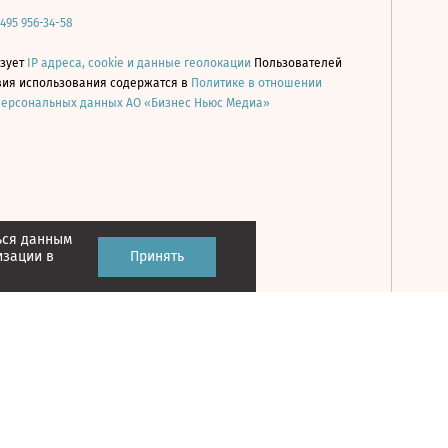
 495 956-34-58
ьзует
IP адреса, cookie и данные геолокации
Пользователей
овия использования содержатся в
Политике в отношении
персональных данных АО «Бизнес Ньюс Медиа»
ься данным
Принять
изации в