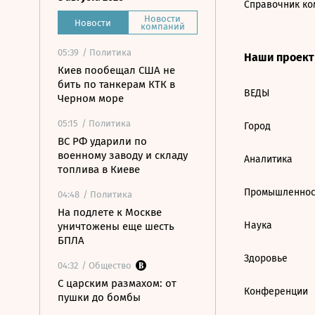
Справочник ко
Новости
Новости
компаний
05:39
/ Политика
Наши проек
Киев пообещал США не
бить по танкерам КТК в
ВЕДЫ
Черном море
05:15
/ Политика
Город
ВС РФ ударили по
военному заводу и складу
Аналитика
топлива в Киеве
Промышленнос
04:48
/ Политика
На подлете к Москве
Наука
уничтожены еще шесть
БПЛА
Здоровье
04:32
/ Общество
С царским размахом: от
Конференции
пушки до бомбы