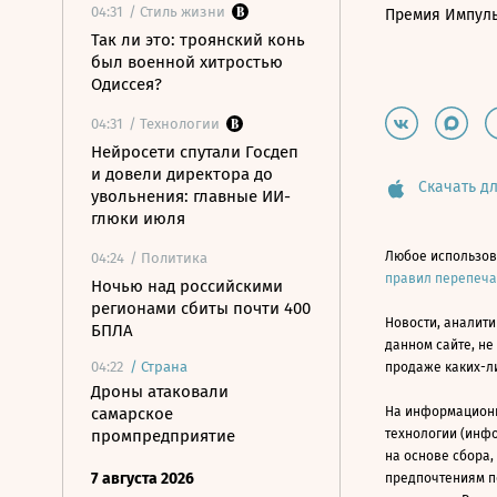
04:31
/ Стиль жизни
Премия Импул
Так ли это: троянский конь
был военной хитростью
Одиссея?
04:31
/ Технологии
Нейросети спутали Госдеп
и довели директора до
Скачать дл
увольнения: главные ИИ-
глюки июля
Любое использов
04:24
/ Политика
правил перепеч
Ночью над российскими
регионами сбиты почти 400
Новости, аналити
БПЛА
данном сайте, не
04:22
/
Страна
продаже каких-л
Дроны атаковали
самарское
На информацион
промпредприятие
технологии (инф
на основе сбора,
7 августа 2026
предпочтениям п