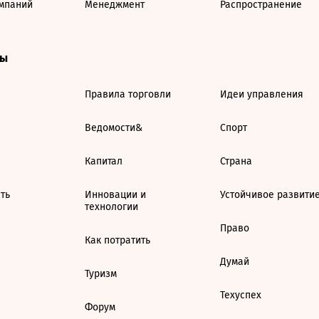
мпаний
Менеджмент
Распространение
ты
Правила торговли
Идеи управления
Ведомости&
Спорт
Капитал
Страна
ть
Инновации и
Устойчивое развити
технологии
Право
Как потратить
Думай
Туризм
Техуспех
Форум