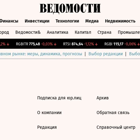
Финансы
Инвестиции
Технологии
Медиа
Недвижимость
ород
Ведомости&
Аналитика
Капитал
Страна
Промышле
а
Финансы
Инвестиции
Технологии
Медиа
Недвижимос
2%
↓
RGBITR
775,48
-0,03%
↓
RTSI
874,64
-1,12%
↓
RGBI
115,17
-0,06%
↓
ивном рынке: меры, динамика, прогнозы
Выбор редакции
Выбо
Подписка для юр.лиц
Архив
О компании
Обратная связь
Редакция
Справочный центр