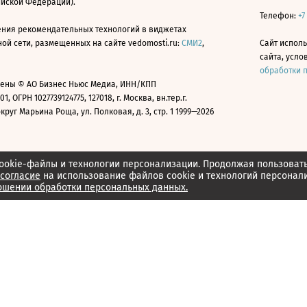
ийской Федерации).
Телефон:
+7
ния рекомендательных технологий в виджетах
й сети, размещенных на сайте vedomosti.ru:
СМИ2
,
Сайт испол
сайта, усл
обработки 
ены © АО Бизнес Ньюс Медиа, ИНН/КПП
01, ОГРН 1027739124775, 127018, г. Москва, вн.тер.г.
уг Марьина Роща, ул. Полковая, д. 3, стр. 1 1999—2026
ookie-файлы и технологии персонализации. Продолжая пользоват
согласие
на использование файлов cookie и технологий персонал
ошении обработки персональных данных.