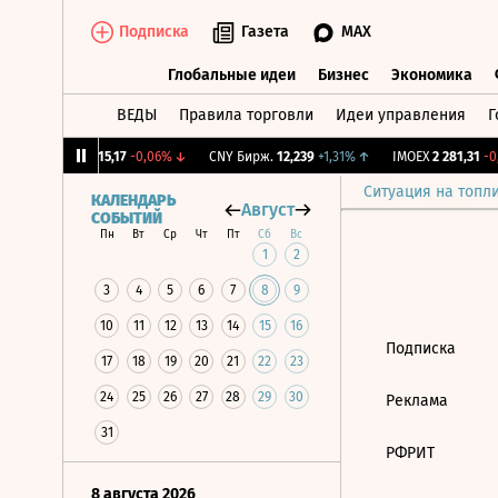
Подписка
Газета
MAX
Глобальные идеи
Бизнес
Экономика
ВЕДЫ
Правила торговли
Идеи управления
Г
Глобальные идеи
Бизнес
Экономик
12%
↓
RGBI
115,17
-0,06%
↓
CNY Бирж.
12,239
+1,31%
↑
IMOEX
2 281,31
-0,
Ситуация на топл
КАЛЕНДАРЬ
Август
СОБЫТИЙ
Пн
Вт
Ср
Чт
Пт
Сб
Вс
1
2
3
4
5
6
7
8
9
10
11
12
13
14
15
16
Подписка
17
18
19
20
21
22
23
24
25
26
27
28
29
30
Реклама
31
РФРИТ
8 августа 2026