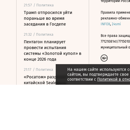
территории Росс
21:57
/ Политика
Трамп отпросился уйти
Правила примене
пораньше во время
рекламно-обменно
заседания в Госдепе
INFOX
,
24smi
21:32
/ Политика
Все права защищ
Пентагон планирует
7712108141/7715010
провести испытания
муниципальный окр
системы «Золотой купол» в
конце 2026 года
На нашем сайте используются c
21:17
/ Политика
сайтом, вы подтверждаете свое
«Росатом» разрешил
соответствии с
Политикой в отн
китайской Sealegend
Shipping проход по СМП
20:51
/ Политика
Минюст США поддержал
монастырь РПЦЗ в споре
из-за ветропарка
20:32
/ Политика