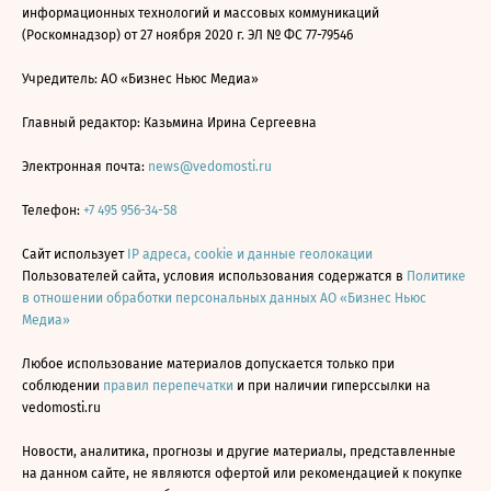
информационных технологий и массовых коммуникаций
(Роскомнадзор) от 27 ноября 2020 г. ЭЛ № ФС 77-79546
Учредитель: АО «Бизнес Ньюс Медиа»
Главный редактор: Казьмина Ирина Сергеевна
Электронная почта:
news@vedomosti.ru
Телефон:
+7 495 956-34-58
Сайт использует
IP адреса, cookie и данные геолокации
Пользователей сайта, условия использования содержатся в
Политике
в отношении обработки персональных данных АО «Бизнес Ньюс
Медиа»
Любое использование материалов допускается только при
соблюдении
правил перепечатки
и при наличии гиперссылки на
vedomosti.ru
Новости, аналитика, прогнозы и другие материалы, представленные
на данном сайте, не являются офертой или рекомендацией к покупке