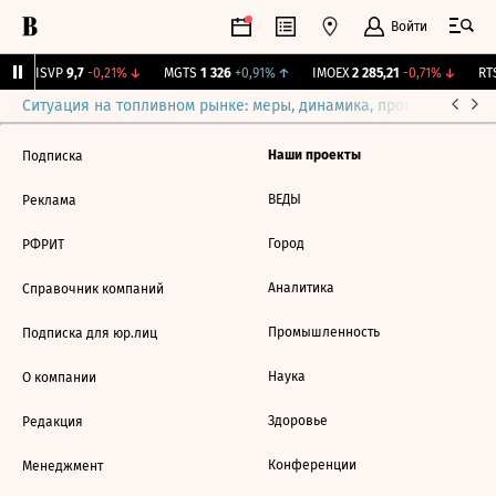
Войти
BISVP
9,7
-0,21%
↓
MGTS
1 326
+0,91%
↑
IMOEX
2 285,21
-0,71%
↓
RTS
Ситуация на топливном рынке: меры, динамика, прогнозы
Выб
Наши проекты
Подписка
ВЕДЫ
Реклама
Город
РФРИТ
Аналитика
Справочник компаний
Промышленность
Подписка для юр.лиц
Наука
О компании
Здоровье
Редакция
Конференции
Менеджмент