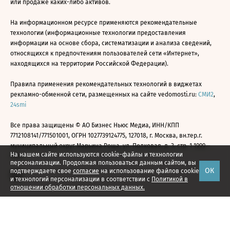
или продаже каких-либо активов.
На информационном ресурсе применяются рекомендательные
технологии (информационные технологии предоставления
информации на основе сбора, систематизации и анализа сведений,
относящихся к предпочтениям пользователей сети «Интернет»,
находящихся на территории Российской Федерации).
Правила применения рекомендательных технологий в виджетах
рекламно-обменной сети, размещенных на сайте vedomosti.ru:
СМИ2
,
24smi
Все права защищены © АО Бизнес Ньюс Медиа, ИНН/КПП
7712108141/771501001, ОГРН 1027739124775, 127018, г. Москва, вн.тер.г.
муниципальный округ Марьина Роща, ул. Полковая, д. 3, стр. 1 1999—
На нашем сайте используются cookie-файлы и технологии
2026
персонализации. Продолжая пользоваться данным сайтом, вы
ОК
подтверждаете свое
согласие
на использование файлов cookie
и технологий персонализации в соответствии с
Политикой в
отношении обработки персональных данных.