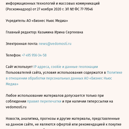
информационных технологий и массовых коммуникаций
(Роскомнадзор) от 27 ноября 2020 г. ЭЛ № ФС 77-79546
Учредитель: АО «Бизнес Ньюс Медиа»
Главный редактор: Казьмина Ирина Сергеевна
Электронная почта:
news@vedomosti.ru
Телефон:
+7 495 956-34-58
Сайт использует
IP адреса, cookie и данные геолокации
Пользователей сайта, условия использования содержатся в
Политике
в отношении обработки персональных данных АО «Бизнес Ньюс
Медиа»
Любое использование материалов допускается только при
соблюдении
правил перепечатки
и при наличии гиперссылки на
vedomosti.ru
Новости, аналитика, прогнозы и другие материалы, представленные
на данном сайте, не являются офертой или рекомендацией к покупке