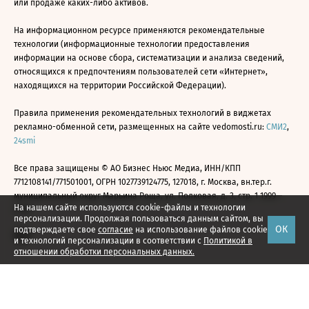
или продаже каких-либо активов.
На информационном ресурсе применяются рекомендательные
технологии (информационные технологии предоставления
информации на основе сбора, систематизации и анализа сведений,
относящихся к предпочтениям пользователей сети «Интернет»,
находящихся на территории Российской Федерации).
Правила применения рекомендательных технологий в виджетах
рекламно-обменной сети, размещенных на сайте vedomosti.ru:
СМИ2
,
24smi
Все права защищены © АО Бизнес Ньюс Медиа, ИНН/КПП
7712108141/771501001, ОГРН 1027739124775, 127018, г. Москва, вн.тер.г.
муниципальный округ Марьина Роща, ул. Полковая, д. 3, стр. 1 1999—
На нашем сайте используются cookie-файлы и технологии
2026
персонализации. Продолжая пользоваться данным сайтом, вы
ОК
подтверждаете свое
согласие
на использование файлов cookie
и технологий персонализации в соответствии с
Политикой в
отношении обработки персональных данных.