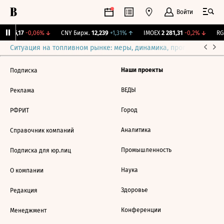
Войти
BI
115,17
-0,06%
↓
CNY Бирж.
12,239
+1,31%
↑
IMOEX
2 281,31
-0,2%
↓
RGB
Ситуация на топливном рынке: меры, динамика, прогнозы
Выб
Наши проекты
Подписка
ВЕДЫ
Реклама
Город
РФРИТ
Аналитика
Справочник компаний
Промышленность
Подписка для юр.лиц
Наука
О компании
Здоровье
Редакция
Конференции
Менеджмент