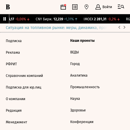
Войти
BI
115,17
-0,06%
↓
CNY Бирж.
12,239
+1,31%
↑
IMOEX
2 281,31
-0,2%
↓
RGB
Ситуация на топливном рынке: меры, динамика, прогнозы
Выб
Наши проекты
Подписка
ВЕДЫ
Реклама
Город
РФРИТ
Аналитика
Справочник компаний
Промышленность
Подписка для юр.лиц
Наука
О компании
Здоровье
Редакция
Конференции
Менеджмент