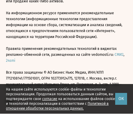
или продаже каких-либо активов.
На информационном ресурсе применяются рекомендательные
технологии (информационные технологии предоставления
информации на основе сбора, систематизации и анализа сведений,
относящихся к предпочтениям пользователей сети «Интернет»,
находящихся на территории Российской Федерации).
Правила применения рекомендательных технологий в виджетах
рекламно-обменной сети, размещенных на сайте vedomosti.ru:
СМИ2
,
24smi
Все права защищены © АО Бизнес Ньюс Медиа, ИНН/КПП
7712108141/771501001, ОГРН 1027739124775, 127018, г. Москва, вн.тер.г.
муниципальный округ Марьина Роща, ул. Полковая, д. 3, стр. 1 1999—
На нашем сайте используются cookie-файлы и технологии
2026
персонализации. Продолжая пользоваться данным сайтом, вы
ОК
подтверждаете свое
согласие
на использование файлов cookie
и технологий персонализации в соответствии с
Политикой в
отношении обработки персональных данных.