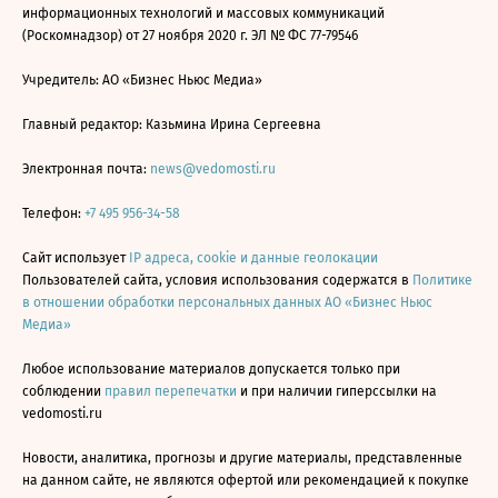
информационных технологий и массовых коммуникаций
(Роскомнадзор) от 27 ноября 2020 г. ЭЛ № ФС 77-79546
Учредитель: АО «Бизнес Ньюс Медиа»
Главный редактор: Казьмина Ирина Сергеевна
Электронная почта:
news@vedomosti.ru
Телефон:
+7 495 956-34-58
Сайт использует
IP адреса, cookie и данные геолокации
Пользователей сайта, условия использования содержатся в
Политике
в отношении обработки персональных данных АО «Бизнес Ньюс
Медиа»
Любое использование материалов допускается только при
соблюдении
правил перепечатки
и при наличии гиперссылки на
vedomosti.ru
Новости, аналитика, прогнозы и другие материалы, представленные
на данном сайте, не являются офертой или рекомендацией к покупке