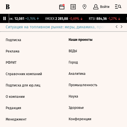
Войти
Y Бирж.
12,081
+0,76%
↑
IMOEX
2 285,88
-0,69%
↓
RTSI
884,56
-1,27%
↓
R
Ситуация на топливном рынке: меры, динамика, прогнозы
Выб
Наши проекты
Подписка
ВЕДЫ
Реклама
Город
РФРИТ
Аналитика
Справочник компаний
Промышленность
Подписка для юр.лиц
Наука
О компании
Здоровье
Редакция
Конференции
Менеджмент