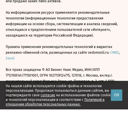
или продаже каких-либо активов.
На информационном ресурсе применяются рекомендательные
технологии (информационные технологии предоставления
информации на основе сбора, систематизации и анализа сведений,
относящихся к предпочтениям пользователей сети «Интернет»,
находящихся на территории Российской Федерации).
Правила применения рекомендательных технологий в виджетах
рекламно-обменной сети, размещенных на сайте vedomosti.ru:
СМИ2
,
24smi
Все права защищены © АО Бизнес Ньюс Медиа, ИНН/КПП
7712108141/771501001, ОГРН 1027739124775, 127018, г. Москва, вн.тер.г.
муниципальный округ Марьина Роща, ул. Полковая, д. 3, стр. 1 1999—
На нашем сайте используются cookie-файлы и технологии
2026
персонализации. Продолжая пользоваться данным сайтом, вы
ОК
подтверждаете свое
согласие
на использование файлов cookie
и технологий персонализации в соответствии с
Политикой в
отношении обработки персональных данных.