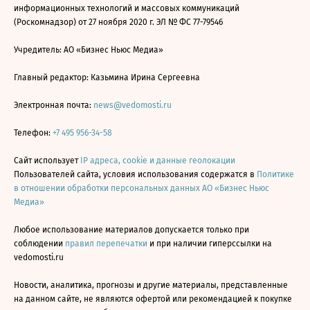
информационных технологий и массовых коммуникаций
(Роскомнадзор) от 27 ноября 2020 г. ЭЛ № ФС 77-79546
Учредитель: АО «Бизнес Ньюс Медиа»
Главный редактор: Казьмина Ирина Сергеевна
Электронная почта:
news@vedomosti.ru
Телефон:
+7 495 956-34-58
Сайт использует
IP адреса, cookie и данные геолокации
Пользователей сайта, условия использования содержатся в
Политике
в отношении обработки персональных данных АО «Бизнес Ньюс
Медиа»
Любое использование материалов допускается только при
соблюдении
правил перепечатки
и при наличии гиперссылки на
vedomosti.ru
Новости, аналитика, прогнозы и другие материалы, представленные
на данном сайте, не являются офертой или рекомендацией к покупке