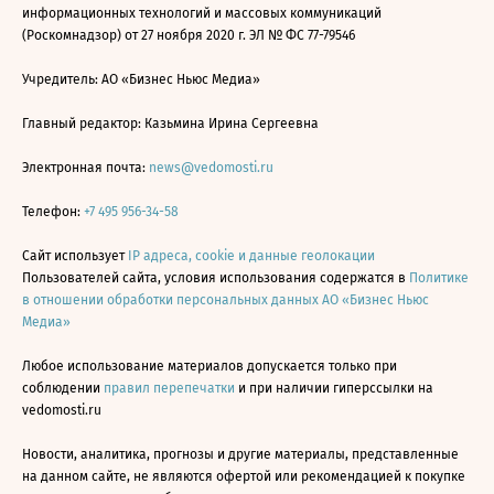
информационных технологий и массовых коммуникаций
(Роскомнадзор) от 27 ноября 2020 г. ЭЛ № ФС 77-79546
Учредитель: АО «Бизнес Ньюс Медиа»
Главный редактор: Казьмина Ирина Сергеевна
Электронная почта:
news@vedomosti.ru
Телефон:
+7 495 956-34-58
Сайт использует
IP адреса, cookie и данные геолокации
Пользователей сайта, условия использования содержатся в
Политике
в отношении обработки персональных данных АО «Бизнес Ньюс
Медиа»
Любое использование материалов допускается только при
соблюдении
правил перепечатки
и при наличии гиперссылки на
vedomosti.ru
Новости, аналитика, прогнозы и другие материалы, представленные
на данном сайте, не являются офертой или рекомендацией к покупке