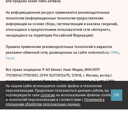
или продаже каких-либо активов.
На информационном ресурсе применяются рекомендательные
технологии (информационные технологии предоставления
информации на основе сбора, систематизации и анализа сведений,
относящихся к предпочтениям пользователей сети «Интернет»,
находящихся на территории Российской Федерации).
Правила применения рекомендательных технологий в виджетах
рекламно-обменной сети, размещенных на сайте vedomosti.ru:
СМИ2
,
24smi
Все права защищены © АО Бизнес Ньюс Медиа, ИНН/КПП
7712108141/771501001, ОГРН 1027739124775, 127018, г. Москва, вн.тер.г.
муниципальный округ Марьина Роща, ул. Полковая, д. 3, стр. 1 1999—
На нашем сайте используются cookie-файлы и технологии
2026
персонализации. Продолжая пользоваться данным сайтом, вы
ОК
подтверждаете свое
согласие
на использование файлов cookie
и технологий персонализации в соответствии с
Политикой в
отношении обработки персональных данных.