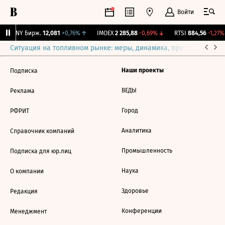
Войти
CNY Бирж.
12,081
+0,76%
↑
IMOEX
2 285,88
-0,69%
↓
RTSI
884,56
-1,27%
Ситуация на топливном рынке: меры, динамика, прогнозы
Выб
Наши проекты
Подписка
ВЕДЫ
Реклама
Город
РФРИТ
Аналитика
Справочник компаний
Промышленность
Подписка для юр.лиц
Наука
О компании
Здоровье
Редакция
Конференции
Менеджмент