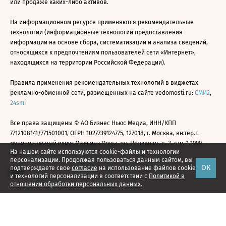
или продаже каких-либо активов.
На информационном ресурсе применяются рекомендательные
технологии (информационные технологии предоставления
информации на основе сбора, систематизации и анализа сведений,
относящихся к предпочтениям пользователей сети «Интернет»,
находящихся на территории Российской Федерации).
Правила применения рекомендательных технологий в виджетах
рекламно-обменной сети, размещенных на сайте vedomosti.ru:
СМИ2
,
24smi
Все права защищены © АО Бизнес Ньюс Медиа, ИНН/КПП
7712108141/771501001, ОГРН 1027739124775, 127018, г. Москва, вн.тер.г.
муниципальный округ Марьина Роща, ул. Полковая, д. 3, стр. 1 1999—
На нашем сайте используются cookie-файлы и технологии
2026
персонализации. Продолжая пользоваться данным сайтом, вы
ОК
подтверждаете свое
согласие
на использование файлов cookie
и технологий персонализации в соответствии с
Политикой в
отношении обработки персональных данных.