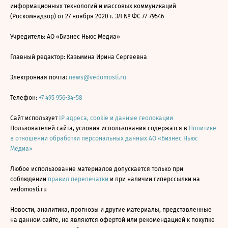
информационных технологий и массовых коммуникаций
(Роскомнадзор) от 27 ноября 2020 г. ЭЛ № ФС 77-79546
Учредитель: АО «Бизнес Ньюс Медиа»
Главный редактор: Казьмина Ирина Сергеевна
Электронная почта:
news@vedomosti.ru
Телефон:
+7 495 956-34-58
Сайт использует
IP адреса, cookie и данные геолокации
Пользователей сайта, условия использования содержатся в
Политике
в отношении обработки персональных данных АО «Бизнес Ньюс
Медиа»
Любое использование материалов допускается только при
соблюдении
правил перепечатки
и при наличии гиперссылки на
vedomosti.ru
Новости, аналитика, прогнозы и другие материалы, представленные
на данном сайте, не являются офертой или рекомендацией к покупке