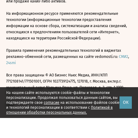
или продаже каких-либо активов.
На информационном ресурсе применяются рекомендательные
технологии (информационные технологии предоставления
информации на основе сбора, систематизации и анализа сведений,
относящихся к предпочтениям пользователей сети «Интернет»,
находящихся на территории Российской Федерации).
Правила применения рекомендательных технологий в виджетах
рекламно-обменной сети, размещенных на сайте vedomosti.ru:
СМИ2
,
24smi
Все права защищены © АО Бизнес Ньюс Медиа, ИНН/КПП
7712108141/771501001, ОГРН 1027739124775, 127018, г. Москва, вн.тер.г.
муниципальный округ Марьина Роща, ул. Полковая, д. 3, стр. 1 1999—
На нашем сайте используются cookie-файлы и технологии
2026
персонализации. Продолжая пользоваться данным сайтом, вы
ОК
подтверждаете свое
согласие
на использование файлов cookie
и технологий персонализации в соответствии с
Политикой в
отношении обработки персональных данных.