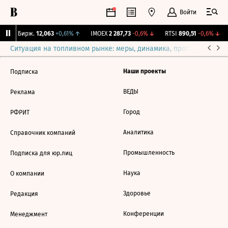
Войти
CNY Бирж.
12,063
+0,61%
↑
IMOEX
2 287,73
-0,6%
↓
RTSI
890,51
-0,6%
↓
Ситуация на топливном рынке: меры, динамика, прогнозы
Выб
Наши проекты
Подписка
ВЕДЫ
Реклама
Город
РФРИТ
Аналитика
Справочник компаний
Промышленность
Подписка для юр.лиц
Наука
О компании
Здоровье
Редакция
Конференции
Менеджмент