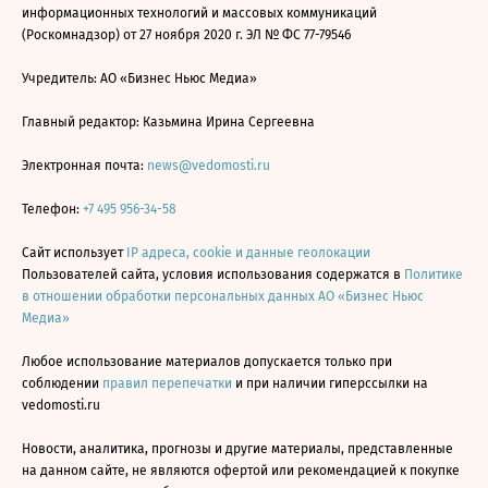
информационных технологий и массовых коммуникаций
(Роскомнадзор) от 27 ноября 2020 г. ЭЛ № ФС 77-79546
Учредитель: АО «Бизнес Ньюс Медиа»
Главный редактор: Казьмина Ирина Сергеевна
Электронная почта:
news@vedomosti.ru
Телефон:
+7 495 956-34-58
Сайт использует
IP адреса, cookie и данные геолокации
Пользователей сайта, условия использования содержатся в
Политике
в отношении обработки персональных данных АО «Бизнес Ньюс
Медиа»
Любое использование материалов допускается только при
соблюдении
правил перепечатки
и при наличии гиперссылки на
vedomosti.ru
Новости, аналитика, прогнозы и другие материалы, представленные
на данном сайте, не являются офертой или рекомендацией к покупке