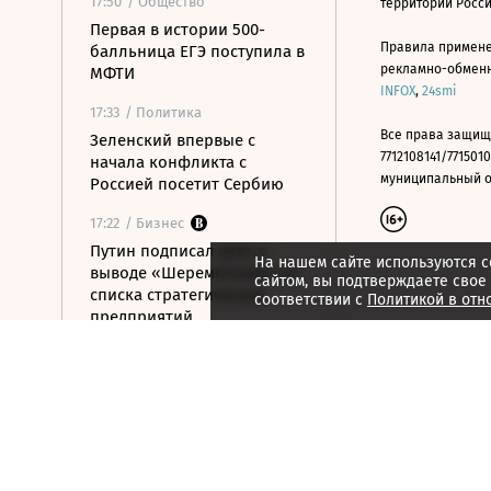
17:50
/ Общество
территории Росс
Первая в истории 500-
Правила примене
балльница ЕГЭ поступила в
рекламно-обменно
МФТИ
INFOX
,
24smi
17:33
/ Политика
Все права защищ
Зеленский впервые с
7712108141/7715010
начала конфликта с
муниципальный окр
Россией посетит Сербию
17:22
/ Бизнес
Путин подписал указ о
На нашем сайте используются c
выводе «Шереметьево» из
сайтом, вы подтверждаете свое
списка стратегических
соответствии с
Политикой в отн
предприятий
17:05
/ Политика
Путин объявил
благодарность рэперу ST
16:58
/ Политика
МИД Ирана рассказал, от