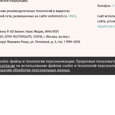
ийской Федерации).
Телефон:
+7
ния рекомендательных технологий в виджетах
й сети, размещенных на сайте vedomosti.ru:
СМИ2
,
Сайт испол
сайта, усл
обработки 
ены © АО Бизнес Ньюс Медиа, ИНН/КПП
01, ОГРН 1027739124775, 127018, г. Москва, вн.тер.г.
уг Марьина Роща, ул. Полковая, д. 3, стр. 1 1999—2026
ookie-файлы и технологии персонализации. Продолжая пользоват
согласие
на использование файлов cookie и технологий персонал
ошении обработки персональных данных.