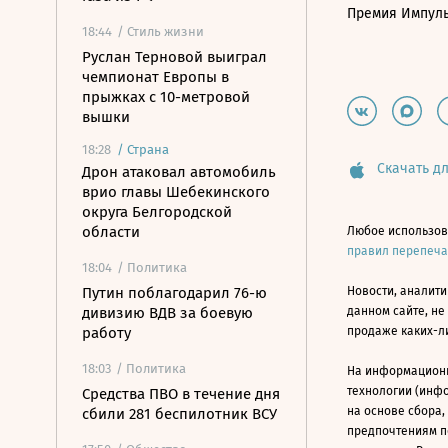
Премия Импул
18:44
/ Стиль жизни
Руслан Терновой выиграл
чемпионат Европы в
прыжках с 10-метровой
вышки
18:28
/
Страна
Скачать дл
Дрон атаковал автомобиль
врио главы Шебекинского
округа Белгородской
области
Любое использов
правил перепеч
18:04
/ Политика
Путин поблагодарил 76-ю
Новости, аналити
дивизию ВДВ за боевую
данном сайте, не
работу
продаже каких-л
18:03
/ Политика
На информацион
технологии (инф
Средства ПВО в течение дня
на основе сбора,
сбили 281 беспилотник ВСУ
предпочтениям п