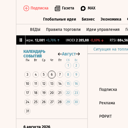
Подписка
Газета
MAX
Глобальные идеи
Бизнес
Экономика
ВЕДЫ
Правила торговли
Идеи управления
Г
Глобальные идеи
Бизнес
Экономик
,54%
↓
CNY Бирж.
12,081
+0,76%
↑
IMOEX
2 285,88
-0,69%
↓
RTSI
884,56
Ситуация на топл
КАЛЕНДАРЬ
Август
СОБЫТИЙ
Пн
Вт
Ср
Чт
Пт
Сб
Вс
1
2
3
4
5
6
7
8
9
10
11
12
13
14
15
16
Подписка
17
18
19
20
21
22
23
24
25
26
27
28
29
30
Реклама
31
РФРИТ
6 августа 2026