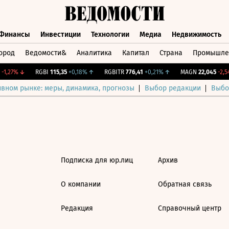
Финансы
Инвестиции
Технологии
Медиа
Недвижимость
ород
Ведомости&
Аналитика
Капитал
Страна
Промышле
а
Финансы
Инвестиции
Технологии
Медиа
Недвижимос
-1,27%
↓
RGBI
115,35
+0,18%
↑
RGBITR
776,41
+0,21%
↑
MAGN
22,045
-2,54
ивном рынке: меры, динамика, прогнозы
Выбор редакции
Выбо
Подписка для юр.лиц
Архив
О компании
Обратная связь
Редакция
Справочный центр