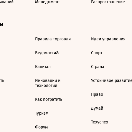
мпаний
Менеджмент
Распространение
ты
Правила торговли
Идеи управления
Ведомости&
Спорт
Капитал
Страна
ть
Инновации и
Устойчивое развити
технологии
Право
Как потратить
Думай
Туризм
Техуспех
Форум