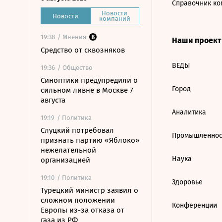
Справочник ко
Новости
Новости
компаний
19:38
/ Мнения
Наши проек
Средство от сквозняков
ВЕДЫ
19:36
/ Общество
Синоптики предупредили о
Город
сильном ливне в Москве 7
августа
Аналитика
19:19
/ Политика
Слуцкий потребовал
Промышленнос
признать партию «Яблоко»
нежелательной
Наука
организацией
19:10
/ Политика
Здоровье
Турецкий министр заявил о
сложном положении
Конференции
Европы из-за отказа от
газа из РФ