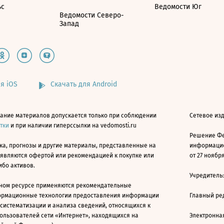
ьс
Ведомости Юг
Ведомости Северо-
Запад
я iOS
Скачать для Android
ание материалов допускается только при соблюдении
Сетевое изд
атки
и при наличии гиперссылки на vedomosti.ru
Решение Фе
ка, прогнозы и другие материалы, представленные на
информацио
 являются офертой или рекомендацией к покупке или
от 27 ноября
ибо активов.
Учредитель
ном ресурсе применяются рекомендательные
ормационные технологии предоставления информации
Главный ре
 систематизации и анализа сведений, относящихся к
ользователей сети «Интернет», находящихся на
Электронна