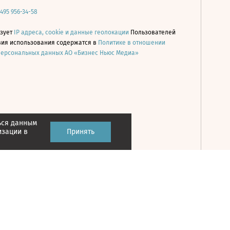
 495 956-34-58
ьзует
IP адреса, cookie и данные геолокации
Пользователей
овия использования содержатся в
Политике в отношении
персональных данных АО «Бизнес Ньюс Медиа»
ься данным
Принять
изации в