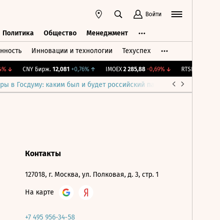
Войти
Политика
Общество
Менеджмент
нность
Инновации и технологии
Техуспех
ть
Политика
Общество
Менеджмент
%
↓
CNY Бирж.
12,081
+0,76%
↑
IMOEX
2 285,88
-0,69%
↓
RTSI
884,56
-1,
ры в Госдуму: каким был и будет российский парламент
Война н
Контакты
127018, г. Москва, ул. Полковая, д. 3, стр. 1
На карте
+7 495 956-34-58