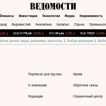
Финансы
Инвестиции
Технологии
Медиа
Недвижимость
ород
Ведомости&
Аналитика
Капитал
Страна
Промышле
а
Финансы
Инвестиции
Технологии
Медиа
Недвижимос
,2%
↓
RGBITR
775,48
-0,03%
↓
RTSI
874,64
-1,12%
↓
RGBI
115,17
-0,06%
↓
ивном рынке: меры, динамика, прогнозы
Выбор редакции
Выбо
Подписка для юр.лиц
Архив
О компании
Обратная связь
Редакция
Справочный центр