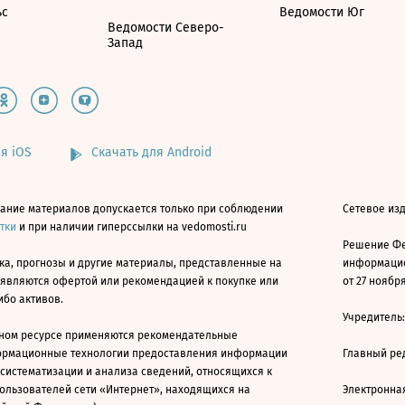
ьс
Ведомости Юг
Ведомости Северо-
Запад
я iOS
Скачать для Android
ание материалов допускается только при соблюдении
Сетевое изд
атки
и при наличии гиперссылки на vedomosti.ru
Решение Фе
ка, прогнозы и другие материалы, представленные на
информацио
 являются офертой или рекомендацией к покупке или
от 27 ноября
ибо активов.
Учредитель
ном ресурсе применяются рекомендательные
ормационные технологии предоставления информации
Главный ре
 систематизации и анализа сведений, относящихся к
ользователей сети «Интернет», находящихся на
Электронна