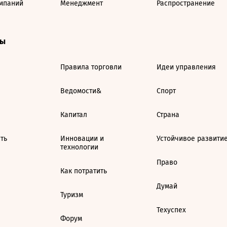
мпаний
Менеджмент
Распространение
ты
Правила торговли
Идеи управления
Ведомости&
Спорт
Капитал
Страна
ть
Инновации и
Устойчивое развити
технологии
Право
Как потратить
Думай
Туризм
Техуспех
Форум