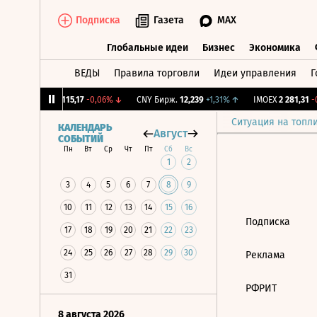
Подписка
Газета
MAX
Глобальные идеи
Бизнес
Экономика
ВЕДЫ
Правила торговли
Идеи управления
Г
Глобальные идеи
Бизнес
Экономик
12%
↓
RGBI
115,17
-0,06%
↓
CNY Бирж.
12,239
+1,31%
↑
IMOEX
2 281,31
-0
Ситуация на топл
КАЛЕНДАРЬ
Август
СОБЫТИЙ
Пн
Вт
Ср
Чт
Пт
Сб
Вс
1
2
3
4
5
6
7
8
9
10
11
12
13
14
15
16
Подписка
17
18
19
20
21
22
23
24
25
26
27
28
29
30
Реклама
31
РФРИТ
8 августа 2026