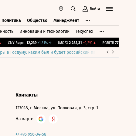
Войти
Политика
Общество
Менеджмент
нность
Инновации и технологии
Техуспех
ть
Политика
Общество
Менеджмент
CNY Бирж.
12,239
+1,31%
↑
IMOEX
2 281,31
-0,2%
↓
RGBITR
775,48
-0,03%
ры в Госдуму: каким был и будет российский парламент
Война н
Контакты
127018, г. Москва, ул. Полковая, д. 3, стр. 1
На карте
+7 495 956-34-58