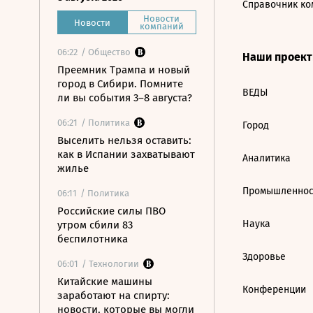
Справочник ко
Новости
Новости
компаний
06:22
/ Общество
Наши проек
Преемник Трампа и новый
город в Сибири. Помните
ВЕДЫ
ли вы события 3–8 августа?
06:21
/ Политика
Город
Выселить нельзя оставить:
как в Испании захватывают
Аналитика
жилье
Промышленнос
06:11
/ Политика
Российские силы ПВО
Наука
утром сбили 83
беспилотника
Здоровье
06:01
/ Технологии
Китайские машины
Конференции
заработают на спирту:
новости, которые вы могли