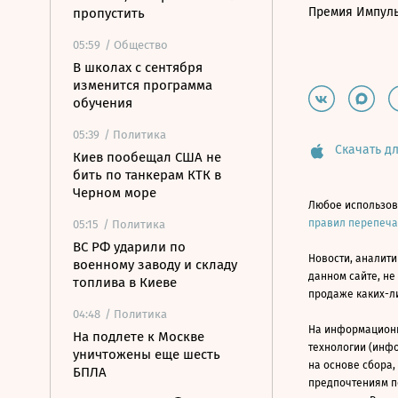
Премия Импул
пропустить
05:59
/ Общество
В школах с сентября
изменится программа
обучения
05:39
/ Политика
Скачать дл
Киев пообещал США не
бить по танкерам КТК в
Черном море
Любое использов
правил перепеч
05:15
/ Политика
ВС РФ ударили по
Новости, аналити
военному заводу и складу
данном сайте, не
топлива в Киеве
продаже каких-л
04:48
/ Политика
На информацион
На подлете к Москве
технологии (инф
уничтожены еще шесть
на основе сбора,
БПЛА
предпочтениям п