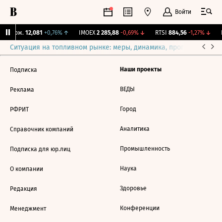
Войти
Y Бирж.
12,081
+0,76%
↑
IMOEX
2 285,88
-0,69%
↓
RTSI
884,56
-1,27%
↓
R
Ситуация на топливном рынке: меры, динамика, прогнозы
Выб
Наши проекты
Подписка
ВЕДЫ
Реклама
Город
РФРИТ
Аналитика
Справочник компаний
Промышленность
Подписка для юр.лиц
Наука
О компании
Здоровье
Редакция
Конференции
Менеджмент