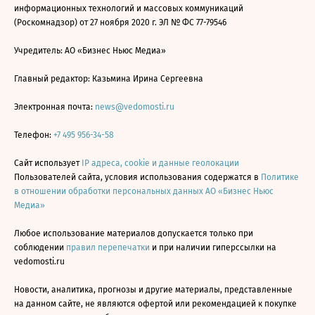
информационных технологий и массовых коммуникаций
(Роскомнадзор) от 27 ноября 2020 г. ЭЛ № ФС 77-79546
Учредитель: АО «Бизнес Ньюс Медиа»
Главный редактор: Казьмина Ирина Сергеевна
Электронная почта:
news@vedomosti.ru
Телефон:
+7 495 956-34-58
Сайт использует
IP адреса, cookie и данные геолокации
Пользователей сайта, условия использования содержатся в
Политике
в отношении обработки персональных данных АО «Бизнес Ньюс
Медиа»
Любое использование материалов допускается только при
соблюдении
правил перепечатки
и при наличии гиперссылки на
vedomosti.ru
Новости, аналитика, прогнозы и другие материалы, представленные
на данном сайте, не являются офертой или рекомендацией к покупке