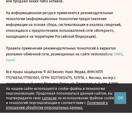
или продаже каких-либо активов.
На информационном ресурсе применяются рекомендательные
технологии (информационные технологии предоставления
информации на основе сбора, систематизации и анализа сведений,
относящихся к предпочтениям пользователей сети «Интернет»,
находящихся на территории Российской Федерации).
Правила применения рекомендательных технологий в виджетах
рекламно-обменной сети, размещенных на сайте vedomosti.ru:
СМИ2
,
24smi
Все права защищены © АО Бизнес Ньюс Медиа, ИНН/КПП
7712108141/771501001, ОГРН 1027739124775, 127018, г. Москва, вн.тер.г.
муниципальный округ Марьина Роща, ул. Полковая, д. 3, стр. 1 1999—
На нашем сайте используются cookie-файлы и технологии
2026
персонализации. Продолжая пользоваться данным сайтом, вы
ОК
подтверждаете свое
согласие
на использование файлов cookie
и технологий персонализации в соответствии с
Политикой в
отношении обработки персональных данных.