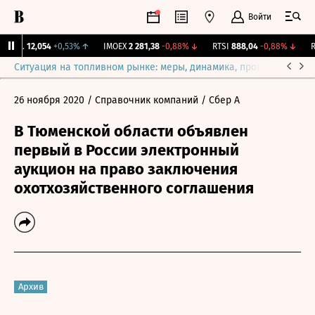
Войти
ирж.
12,054
+0,53%
↑
IMOEX
2 281,38
-0,88%
↓
RTSI
888,04
-0,88%
↓
RG
Ситуация на топливном рынке: меры, динамика, прогнозы
Выб
26 ноября 2020
/ Справочник компаний
/ Сбер А
В Тюменской области объявлен
первый в России электронный
аукцион на право заключения
охотхозяйственного соглашения
Архив