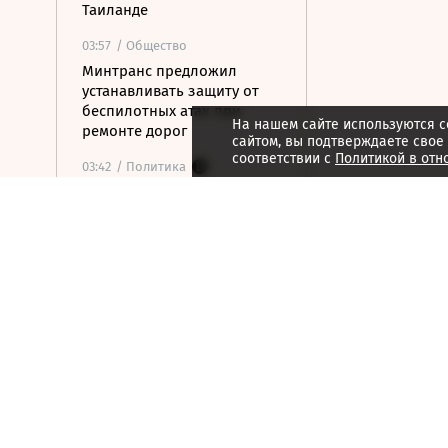
Таиланде
03:57
/ Общество
Минтранс предложил
устанавливать защиту от
беспилотных атак при
На нашем сайте используются c
ремонте дорог
сайтом, вы подтверждаете свое
соответствии с
Политикой в отн
03:42
/ Политика
«Яблоко» подверглось
серьезной критике после
того, как стало вторым в
бюллетене
03:20
/ Политика
Трамп запретил
«родильный туризм» в США
6 августа 2026
21:59
/ Экономика
ТПП предложила изменить