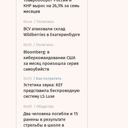
Товарооборот России и
КНР вырос на 26,3% за семь
месяцев
04:44
/ Политика
ВСУ атаковали склад
Wildberries в Екатеринбурге
04:15
/ Политика
Bloomberg: в
киберкомандовании США
за месяц произошла серия
самоубийств
04:13
/
Как потратить
Эстетика звука: KEF
представила беспроводную
систему LS Luxe
04:01
/ Общество
Два человека погибли и 15
ранены в результате
стрельбы в школе в