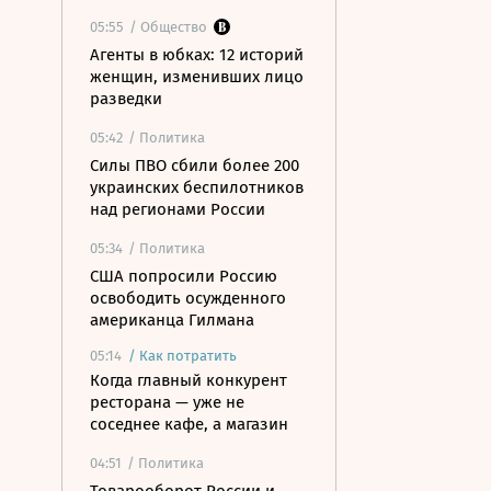
05:55
/ Общество
Агенты в юбках: 12 историй
женщин, изменивших лицо
разведки
05:42
/ Политика
Силы ПВО сбили более 200
украинских беспилотников
над регионами России
05:34
/ Политика
США попросили Россию
освободить осужденного
американца Гилмана
05:14
/
Как потратить
Когда главный конкурент
ресторана — уже не
соседнее кафе, а магазин
04:51
/ Политика