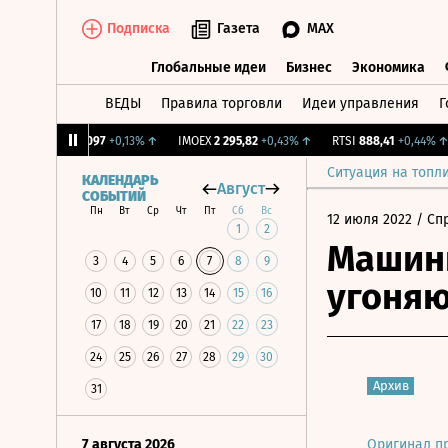
Подписка
Газета
MAX
Глобальные идеи
Бизнес
Экономика
ВЕДЫ
Правила торговли
Идеи управления
Г
Глобальные идеи
Бизнес
Экономик
NY Бирж.
12,097
+0,13%
↑
IMOEX
2 295,82
+0,43%
↑
RTSI
888,41
+0,44%
↑
Ситуация на топл
КАЛЕНДАРЬ
Август
СОБЫТИЙ
Пн
Вт
Ср
Чт
Пт
Сб
Вс
12 июля 2022
/ Сп
1
2
Машины
3
4
5
6
7
8
9
угоняю
10
11
12
13
14
15
16
17
18
19
20
21
22
23
24
25
26
27
28
29
30
Архив
31
7 августа 2026
Оригинал п