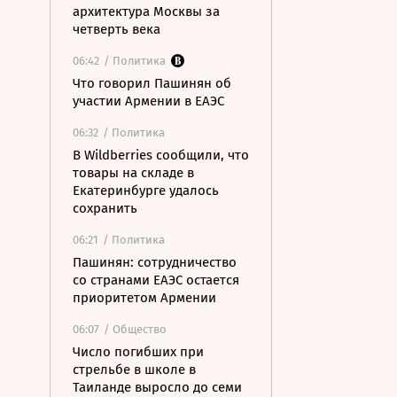
архитектура Москвы за
четверть века
06:42
/ Политика
Что говорил Пашинян об
участии Армении в ЕАЭС
06:32
/ Политика
В Wildberries сообщили, что
товары на складе в
Екатеринбурге удалось
сохранить
06:21
/ Политика
Пашинян: сотрудничество
со странами ЕАЭС остается
приоритетом Армении
06:07
/ Общество
Число погибших при
стрельбе в школе в
Таиланде выросло до семи