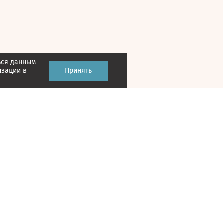
ься данным
Принять
изации в