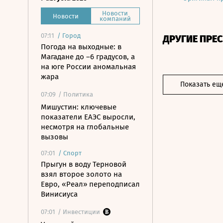
Новости
Новости
компаний
07:11
/
Город
ДРУГИЕ ПРЕ
Погода на выходные: в
Магадане до –6 градусов, а
на юге России аномальная
жара
Показать ещ
07:09
/ Политика
Мишустин: ключевые
показатели ЕАЭС выросли,
несмотря на глобальные
вызовы
07:01
/
Спорт
Прыгун в воду Терновой
взял второе золото на
Евро, «Реал» переподписал
Винисиуса
07:01
/ Инвестиции