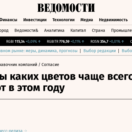
Финансы
Инвестиции
Технологии
Медиа
Недвижимость
ород
Ведомости&
Аналитика
Капитал
Страна
Промышле
а
Финансы
Инвестиции
Технологии
Медиа
Недвижимос
RGBI
115,34
+0,09%
↑
RGBITR
776,59
+0,11%
↑
ROSN
354,7
+0,01%
↑
CNY 
ивном рынке: меры, динамика, прогнозы
Выбор редакции
Выбо
равочник компаний
/ Согласие
 каких цветов чаще всег
т в этом году
ресс-релиза