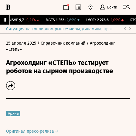
Войти
BISVP
9,7
-0,21%
↓
MGTS
1 352
+2,89%
↑
IMOEX
2 276,6
-1,09%
↓
RTSI
Ситуация на топливном рынке: меры, динамика, прогнозы
Выб
25 апреля 2025
/ Справочник компаний
/ Агрохолдинг
«Степь»
Агрохолдинг «СТЕПЬ» тестирует
роботов на сырном производстве
Архив
Оригинал пресс-релиза