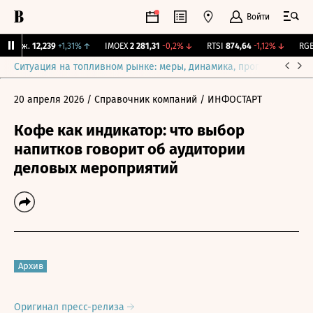
Войти
 Бирж.
12,239
+1,31%
↑
IMOEX
2 281,31
-0,2%
↓
RTSI
874,64
-1,12%
↓
RGBI
Ситуация на топливном рынке: меры, динамика, прогнозы
Выб
20 апреля 2026
/ Справочник компаний
/ ИНФОСТАРТ
Кофе как индикатор: что выбор
напитков говорит об аудитории
деловых мероприятий
Архив
Оригинал пресс-релиза