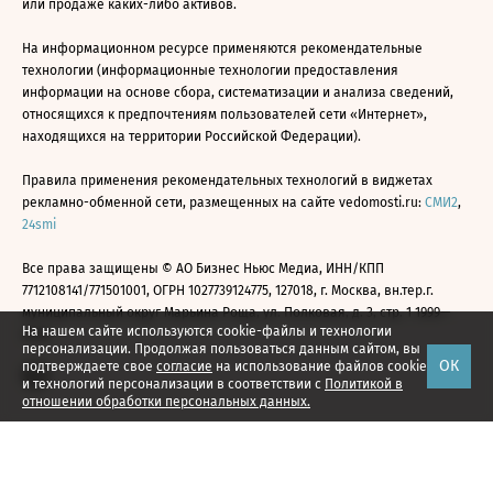
или продаже каких-либо активов.
На информационном ресурсе применяются рекомендательные
технологии (информационные технологии предоставления
информации на основе сбора, систематизации и анализа сведений,
относящихся к предпочтениям пользователей сети «Интернет»,
находящихся на территории Российской Федерации).
Правила применения рекомендательных технологий в виджетах
рекламно-обменной сети, размещенных на сайте vedomosti.ru:
СМИ2
,
24smi
Все права защищены © АО Бизнес Ньюс Медиа, ИНН/КПП
7712108141/771501001, ОГРН 1027739124775, 127018, г. Москва, вн.тер.г.
муниципальный округ Марьина Роща, ул. Полковая, д. 3, стр. 1 1999—
На нашем сайте используются cookie-файлы и технологии
2026
персонализации. Продолжая пользоваться данным сайтом, вы
ОК
подтверждаете свое
согласие
на использование файлов cookie
и технологий персонализации в соответствии с
Политикой в
отношении обработки персональных данных.