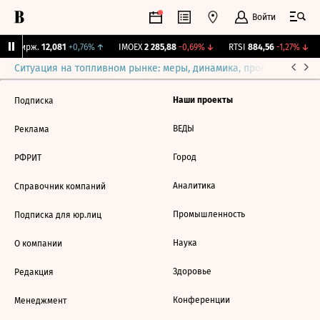
Войти
NY Бирж.
12,081
+0,76%
↑
IMOEX
2 285,88
-0,69%
↓
RTSI
884,56
-1,27%
↓
Ситуация на топливном рынке: меры, динамика, прогнозы
Выб
Наши проекты
Подписка
ВЕДЫ
Реклама
Город
РФРИТ
Аналитика
Справочник компаний
Промышленность
Подписка для юр.лиц
Наука
О компании
Здоровье
Редакция
Конференции
Менеджмент