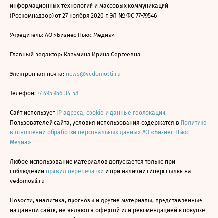
информационных технологий и массовых коммуникаций
(Роскомнадзор) от 27 ноября 2020 г. ЭЛ № ФС 77-79546
Учредитель: АО «Бизнес Ньюс Медиа»
Главный редактор: Казьмина Ирина Сергеевна
Электронная почта:
news@vedomosti.ru
Телефон:
+7 495 956-34-58
Сайт использует
IP адреса, cookie и данные геолокации
Пользователей сайта, условия использования содержатся в
Политике
в отношении обработки персональных данных АО «Бизнес Ньюс
Медиа»
Любое использование материалов допускается только при
соблюдении
правил перепечатки
и при наличии гиперссылки на
vedomosti.ru
Новости, аналитика, прогнозы и другие материалы, представленные
на данном сайте, не являются офертой или рекомендацией к покупке