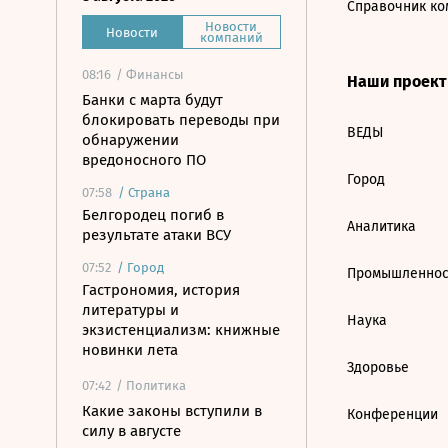
Справочник ко
Новости
Новости
компаний
08:16
/ Финансы
Наши проек
Банки с марта будут
блокировать переводы при
ВЕДЫ
обнаружении
вредоносного ПО
Город
07:58
/
Страна
Белгородец погиб в
Аналитика
результате атаки ВСУ
07:52
/
Город
Промышленнос
Гастрономия, история
литературы и
Наука
экзистенциализм: книжные
новинки лета
Здоровье
07:42
/ Политика
Какие законы вступили в
Конференции
силу в августе