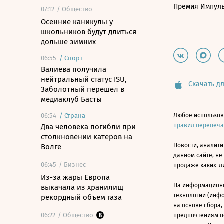
Премия Импул
07:12
/ Общество
Осенние каникулы у
школьников будут длиться
дольше зимних
06:55
/
Спорт
Валиева получила
нейтральный статус ISU,
Скачать дл
Заболотный перешел в
медиаклуб Басты
06:54
/
Страна
Любое использов
правил перепеч
Два человека погибли при
столкновении катеров на
Новости, аналити
Волге
данном сайте, не
06:45
/ Бизнес
продаже каких-л
Из-за жары Европа
На информацион
выкачала из хранилищ
технологии (инф
рекордный объем газа
на основе сбора,
06:22
/ Общество
предпочтениям п