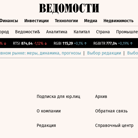
Финансы
Инвестиции
Технологии
Медиа
Недвижимость
ород
Ведомости&
Аналитика
Капитал
Страна
Промышле
а
Финансы
Инвестиции
Технологии
Медиа
Недвижимос
↓
RTSI
874,64
-1,12%
↓
RGBI
115,29
+0,1%
↑
RGBITR
777,04
+0,19%
↑
ивном рынке: меры, динамика, прогнозы
Выбор редакции
Выбо
Подписка для юр.лиц
Архив
О компании
Обратная связь
Редакция
Справочный центр