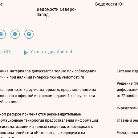
ьс
Ведомости Юг
Ведомости Северо-
Запад
я iOS
Скачать для Android
ание материалов допускается только при соблюдении
Сетевое изд
атки
и при наличии гиперссылки на vedomosti.ru
Решение Фе
ка, прогнозы и другие материалы, представленные на
информацио
 являются офертой или рекомендацией к покупке или
от 27 ноября
ибо активов.
Учредитель
ном ресурсе применяются рекомендательные
ормационные технологии предоставления информации
Главный ре
 систематизации и анализа сведений, относящихся к
ользователей сети «Интернет», находящихся на
Электронна