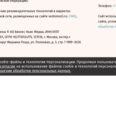
ийской Федерации).
Телефон:
+7
ния рекомендательных технологий в виджетах
й сети, размещенных на сайте vedomosti.ru:
СМИ2
,
Сайт испол
сайта, усл
обработки 
ены © АО Бизнес Ньюс Медиа, ИНН/КПП
01, ОГРН 1027739124775, 127018, г. Москва, вн.тер.г.
уг Марьина Роща, ул. Полковая, д. 3, стр. 1 1999—2026
ookie-файлы и технологии персонализации. Продолжая пользоват
согласие
на использование файлов cookie и технологий персонал
ошении обработки персональных данных.