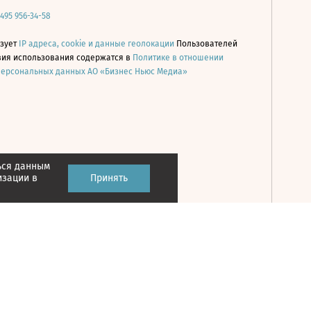
 495 956-34-58
ьзует
IP адреса, cookie и данные геолокации
Пользователей
овия использования содержатся в
Политике в отношении
персональных данных АО «Бизнес Ньюс Медиа»
ься данным
Принять
изации в