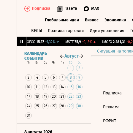
Подписка
Газета
MAX
Глобальные идеи
Бизнес
Экономика
ВЕДЫ
Правила торговли
Идеи управления
Г
Глобальные идеи
Бизнес
Экономик
39
+1,31%
↑
GECO
15,37
+1,32%
↑
MSTT
75,9
-0,13%
↓
IMOEX
2 281,31
-0,2%
Ситуация на топл
КАЛЕНДАРЬ
Август
СОБЫТИЙ
Пн
Вт
Ср
Чт
Пт
Сб
Вс
1
2
3
4
5
6
7
8
9
10
11
12
13
14
15
16
Подписка
17
18
19
20
21
22
23
24
25
26
27
28
29
30
Реклама
31
РФРИТ
8 августа 2026