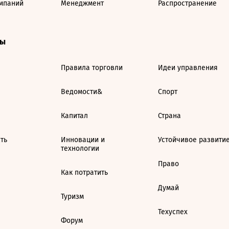
мпаний
Менеджмент
Распространение
ты
Правила торговли
Идеи управления
Ведомости&
Спорт
Капитал
Страна
ть
Инновации и
Устойчивое развити
технологии
Право
Как потратить
Думай
Туризм
Техуспех
Форум