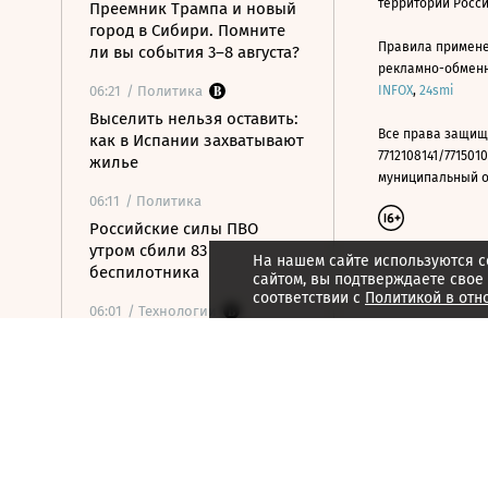
территории Росс
Преемник Трампа и новый
город в Сибири. Помните
Правила примене
ли вы события 3–8 августа?
рекламно-обменно
06:21
/ Политика
INFOX
,
24smi
Выселить нельзя оставить:
Все права защищ
как в Испании захватывают
7712108141/7715010
жилье
муниципальный окр
06:11
/ Политика
Российские силы ПВО
утром сбили 83
На нашем сайте используются c
беспилотника
сайтом, вы подтверждаете свое
соответствии с
Политикой в отн
06:01
/ Технологии
Китайские машины
заработают на спирту:
новости, которые вы могли
пропустить
05:59
/ Общество
В школах с сентября