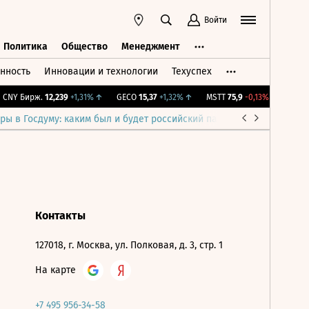
Войти
Политика
Общество
Менеджмент
нность
Инновации и технологии
Техуспех
ть
Политика
Общество
Менеджмент
CNY Бирж.
12,239
+1,31%
↑
GECO
15,37
+1,32%
↑
MSTT
75,9
-0,13%
↓
IMOEX
ры в Госдуму: каким был и будет российский парламент
Война н
Контакты
127018, г. Москва, ул. Полковая, д. 3, стр. 1
На карте
+7 495 956-34-58