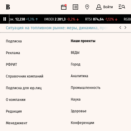
Войти
Y Бирж.
12,238
+1,3%
↑
IMOEX
2 281,3
-0,2%
↓
RTSI
874,64
-1,12%
↓
RGBI
Ситуация на топливном рынке: меры, динамика, прогнозы
Выб
Наши проекты
Подписка
ВЕДЫ
Реклама
Город
РФРИТ
Аналитика
Справочник компаний
Промышленность
Подписка для юр.лиц
Наука
О компании
Здоровье
Редакция
Конференции
Менеджмент