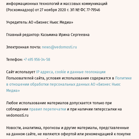
информационных технологий и массовых коммуникаций
(Роскомнадзор) от 27 ноября 2020 г. ЭЛ № ФС 77-79546
Учредитель: АО «Бизнес Ньюс Медиа»
Главный редактор: Казьмина Ирина Сергеевна
Электронная почта:
news@vedomosti.ru
Телефон:
+7 495 956-34-58
Сайт использует
IP адреса, cookie и данные геолокации
Пользователей сайта, условия использования содержатся в
Политике
в отношении обработки персональных данных АО «Бизнес Ньюс
Медиа»
Любое использование материалов допускается только при
соблюдении
правил перепечатки
и при наличии гиперссылки на
vedomosti.ru
Новости, аналитика, прогнозы и другие материалы, представленные
на данном сайте, не являются офертой или рекомендацией к покупке