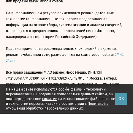
или продаже каких-либо активов.
На информационном ресурсе применяются рекомендательные
технологии (информационные технологии предоставления
информации на основе сбора, систематизации и анализа сведений,
относящихся к предпочтениям пользователей сети «Интернет»,
находящихся на территории Российской Федерации).
Правила применения рекомендательных технологий в виджетах
рекламно-обменной сети, размещенных на сайте vedomosti.ru:
СМИ2
,
24smi
Все права защищены © АО Бизнес Ньюс Медиа, ИНН/КПП
7712108141/771501001, ОГРН 1027739124775, 127018, г. Москва, вн.тер.г.
муниципальный округ Марьина Роща, ул. Полковая, д. 3, стр. 1 1999—
На нашем сайте используются cookie-файлы и технологии
2026
персонализации. Продолжая пользоваться данным сайтом, вы
ОК
подтверждаете свое
согласие
на использование файлов cookie
и технологий персонализации в соответствии с
Политикой в
отношении обработки персональных данных.