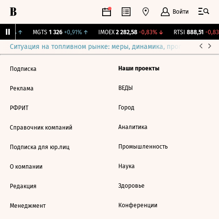
Войти
5,63%
↑
MGTS
1 326
+0,91%
↑
IMOEX
2 282,58
-0,83%
↓
RTSI
888,51
-0,83
Ситуация на топливном рынке: меры, динамика, прогнозы
Выб
Наши проекты
Подписка
ВЕДЫ
Реклама
Город
РФРИТ
Аналитика
Справочник компаний
Промышленность
Подписка для юр.лиц
Наука
О компании
Здоровье
Редакция
Конференции
Менеджмент