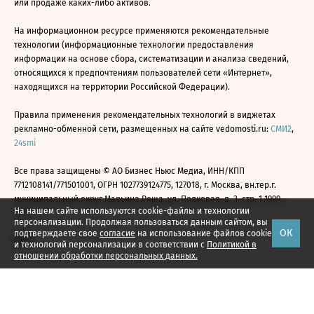
или продаже каких-либо активов.
На информационном ресурсе применяются рекомендательные
технологии (информационные технологии предоставления
информации на основе сбора, систематизации и анализа сведений,
относящихся к предпочтениям пользователей сети «Интернет»,
находящихся на территории Российской Федерации).
Правила применения рекомендательных технологий в виджетах
рекламно-обменной сети, размещенных на сайте vedomosti.ru:
СМИ2
,
24smi
Все права защищены © АО Бизнес Ньюс Медиа, ИНН/КПП
7712108141/771501001, ОГРН 1027739124775, 127018, г. Москва, вн.тер.г.
муниципальный округ Марьина Роща, ул. Полковая, д. 3, стр. 1 1999—
На нашем сайте используются cookie-файлы и технологии
2026
персонализации. Продолжая пользоваться данным сайтом, вы
ОК
подтверждаете свое
согласие
на использование файлов cookie
и технологий персонализации в соответствии с
Политикой в
отношении обработки персональных данных.