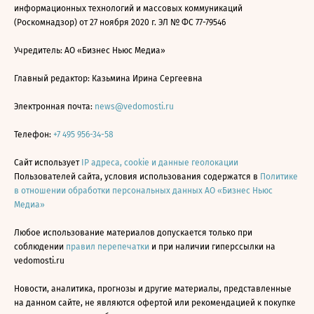
информационных технологий и массовых коммуникаций
(Роскомнадзор) от 27 ноября 2020 г. ЭЛ № ФС 77-79546
Учредитель: АО «Бизнес Ньюс Медиа»
Главный редактор: Казьмина Ирина Сергеевна
Электронная почта:
news@vedomosti.ru
Телефон:
+7 495 956-34-58
Сайт использует
IP адреса, cookie и данные геолокации
Пользователей сайта, условия использования содержатся в
Политике
в отношении обработки персональных данных АО «Бизнес Ньюс
Медиа»
Любое использование материалов допускается только при
соблюдении
правил перепечатки
и при наличии гиперссылки на
vedomosti.ru
Новости, аналитика, прогнозы и другие материалы, представленные
на данном сайте, не являются офертой или рекомендацией к покупке