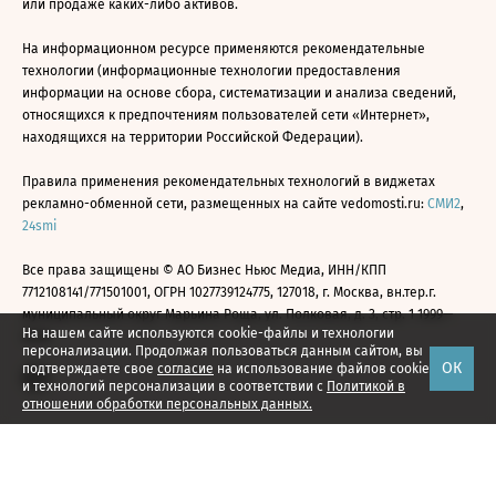
или продаже каких-либо активов.
На информационном ресурсе применяются рекомендательные
технологии (информационные технологии предоставления
информации на основе сбора, систематизации и анализа сведений,
относящихся к предпочтениям пользователей сети «Интернет»,
находящихся на территории Российской Федерации).
Правила применения рекомендательных технологий в виджетах
рекламно-обменной сети, размещенных на сайте vedomosti.ru:
СМИ2
,
24smi
Все права защищены © АО Бизнес Ньюс Медиа, ИНН/КПП
7712108141/771501001, ОГРН 1027739124775, 127018, г. Москва, вн.тер.г.
муниципальный округ Марьина Роща, ул. Полковая, д. 3, стр. 1 1999—
На нашем сайте используются cookie-файлы и технологии
2026
персонализации. Продолжая пользоваться данным сайтом, вы
ОК
подтверждаете свое
согласие
на использование файлов cookie
и технологий персонализации в соответствии с
Политикой в
отношении обработки персональных данных.