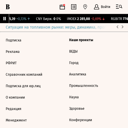
Войти
BI
115,39
+0,13%
↑
CNY Бирж.
0
0%
IMOEX
2 285,88
-0,69%
↓
RGBITR
776
Ситуация на топливном рынке: меры, динамика, прогнозы
Выб
Наши проекты
Подписка
ВЕДЫ
Реклама
Город
РФРИТ
Аналитика
Справочник компаний
Промышленность
Подписка для юр.лиц
Наука
О компании
Здоровье
Редакция
Конференции
Менеджмент