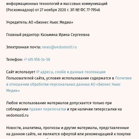
информационных технологий и массовых коммуникаций
(Роскомнадзор) от 27 ноября 2020 г. ЭЛ № ФС 77-79546
Учредитель: АО «Бизнес Ньюс Медиа»
Главный редактор: Казьмина Ирина Сергеевна
Электронная почта:
news@vedomosti.ru
Телефон:
+7 495 956-34-58
Сайт использует
IP адреса, cookie и данные геолокации
Пользователей сайта, условия использования содержатся в
Политике
в отношении обработки персональных данных АО «Бизнес Ньюс
Медиа»
Любое использование материалов допускается только при
соблюдении
правил перепечатки
и при наличии гиперссылки на
vedomosti.ru
Новости, аналитика, прогнозы и другие материалы, представленные
на данном сайте, не являются офертой или рекомендацией к покупке