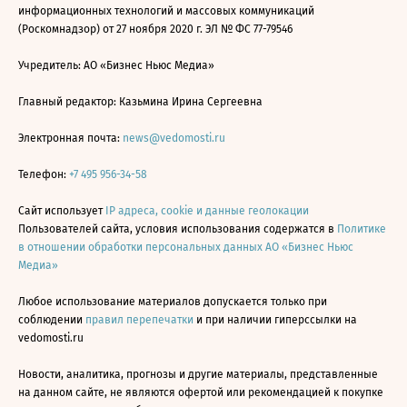
информационных технологий и массовых коммуникаций
(Роскомнадзор) от 27 ноября 2020 г. ЭЛ № ФС 77-79546
Учредитель: АО «Бизнес Ньюс Медиа»
Главный редактор: Казьмина Ирина Сергеевна
Электронная почта:
news@vedomosti.ru
Телефон:
+7 495 956-34-58
Сайт использует
IP адреса, cookie и данные геолокации
Пользователей сайта, условия использования содержатся в
Политике
в отношении обработки персональных данных АО «Бизнес Ньюс
Медиа»
Любое использование материалов допускается только при
соблюдении
правил перепечатки
и при наличии гиперссылки на
vedomosti.ru
Новости, аналитика, прогнозы и другие материалы, представленные
на данном сайте, не являются офертой или рекомендацией к покупке