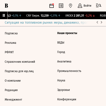
Войти
BI
115,3
+0,1%
↑
CNY Бирж.
12,239
+1,31%
↑
IMOEX
2 281,31
-0,2%
↓
RGBI
Ситуация на топливном рынке: меры, динамика, прогнозы
Выб
Наши проекты
Подписка
ВЕДЫ
Реклама
Город
РФРИТ
Аналитика
Справочник компаний
Промышленность
Подписка для юр.лиц
Наука
О компании
Здоровье
Редакция
Конференции
Менеджмент