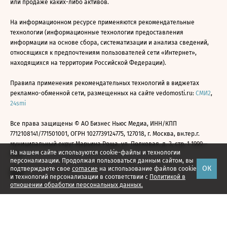
или продаже каких-либо активов.
На информационном ресурсе применяются рекомендательные
технологии (информационные технологии предоставления
информации на основе сбора, систематизации и анализа сведений,
относящихся к предпочтениям пользователей сети «Интернет»,
находящихся на территории Российской Федерации).
Правила применения рекомендательных технологий в виджетах
рекламно-обменной сети, размещенных на сайте vedomosti.ru:
СМИ2
,
24smi
Все права защищены © АО Бизнес Ньюс Медиа, ИНН/КПП
7712108141/771501001, ОГРН 1027739124775, 127018, г. Москва, вн.тер.г.
муниципальный округ Марьина Роща, ул. Полковая, д. 3, стр. 1 1999—
На нашем сайте используются cookie-файлы и технологии
2026
персонализации. Продолжая пользоваться данным сайтом, вы
ОК
подтверждаете свое
согласие
на использование файлов cookie
и технологий персонализации в соответствии с
Политикой в
отношении обработки персональных данных.