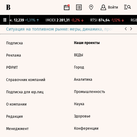
Войти
 Бирж.
12,239
+1,31%
↑
IMOEX
2 281,31
-0,2%
↓
RTSI
874,64
-1,12%
↓
RGBI
Ситуация на топливном рынке: меры, динамика, прогнозы
Выб
Наши проекты
Подписка
ВЕДЫ
Реклама
Город
РФРИТ
Аналитика
Справочник компаний
Промышленность
Подписка для юр.лиц
Наука
О компании
Здоровье
Редакция
Конференции
Менеджмент