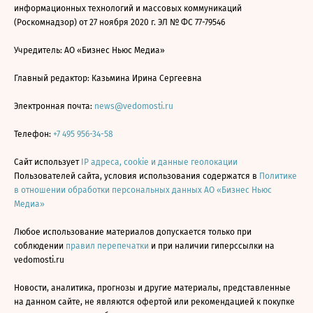
информационных технологий и массовых коммуникаций
(Роскомнадзор) от 27 ноября 2020 г. ЭЛ № ФС 77-79546
Учредитель: АО «Бизнес Ньюс Медиа»
Главный редактор: Казьмина Ирина Сергеевна
Электронная почта:
news@vedomosti.ru
Телефон:
+7 495 956-34-58
Сайт использует
IP адреса, cookie и данные геолокации
Пользователей сайта, условия использования содержатся в
Политике
в отношении обработки персональных данных АО «Бизнес Ньюс
Медиа»
Любое использование материалов допускается только при
соблюдении
правил перепечатки
и при наличии гиперссылки на
vedomosti.ru
Новости, аналитика, прогнозы и другие материалы, представленные
на данном сайте, не являются офертой или рекомендацией к покупке