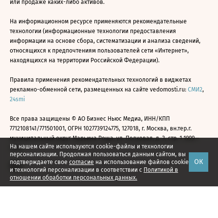
или продаже каких-либо активов.
На информационном ресурсе применяются рекомендательные
технологии (информационные технологии предоставления
информации на основе сбора, систематизации и анализа сведений,
относящихся к предпочтениям пользователей сети «Интернет»,
находящихся на территории Российской Федерации).
Правила применения рекомендательных технологий в виджетах
рекламно-обменной сети, размещенных на сайте vedomosti.ru:
СМИ2
,
24smi
Все права защищены © АО Бизнес Ньюс Медиа, ИНН/КПП
7712108141/771501001, ОГРН 1027739124775, 127018, г. Москва, вн.тер.г.
муниципальный округ Марьина Роща, ул. Полковая, д. 3, стр. 1 1999—
На нашем сайте используются cookie-файлы и технологии
2026
персонализации. Продолжая пользоваться данным сайтом, вы
ОК
подтверждаете свое
согласие
на использование файлов cookie
и технологий персонализации в соответствии с
Политикой в
отношении обработки персональных данных.