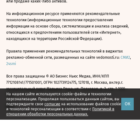
или продаже каких-либо активов.
На информационном ресурсе применяются рекомендательные
технологии (информационные технологии предоставления
информации на основе сбора, систематизации и анализа сведений,
относящихся к предпочтениям пользователей сети «Интернет»,
находящихся на территории Российской Федерации).
Правила применения рекомендательных технологий в виджетах
рекламно-обменной сети, размещенных на сайте vedomosti.ru:
СМИ2
,
24smi
Все права защищены © АО Бизнес Ньюс Медиа, ИНН/КПП
7712108141/771501001, ОГРН 1027739124775, 127018, г. Москва, вн.тер.г.
муниципальный округ Марьина Роща, ул. Полковая, д. 3, стр. 1 1999—
На нашем сайте используются cookie-файлы и технологии
2026
персонализации. Продолжая пользоваться данным сайтом, вы
ОК
подтверждаете свое
согласие
на использование файлов cookie
и технологий персонализации в соответствии с
Политикой в
отношении обработки персональных данных.