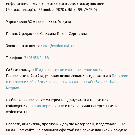
информационных технологий и массовых коммуникаций
(Роскомнадзор) от 27 ноября 2020 г. ЭЛ № ФС 77-79546
Учредитель: АО «Бизнес Ньюс Медиа»
Главный редактор: Казьмина Ирина Сергеевна
Электронная почта:
news@vedomosti.ru
Телефон:
+7 495 956-34-58
Сайт использует
IP адреса, cookie и данные геолокации
Пользователей сайта, условия использования содержатся в
Политике
в отношении обработки персональных данных АО «Бизнес Ньюс
Медиа»
Любое использование материалов допускается только при
соблюдении
правил перепечатки
и при наличии гиперссылки на
vedomosti.ru
Новости, аналитика, прогнозы и другие материалы, представленные
на данном сайте, не являются офертой или рекомендацией к покупке