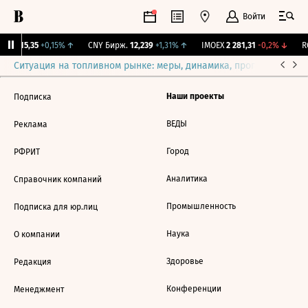
Войти
GBI
115,35
+0,15%
↑
CNY Бирж.
12,239
+1,31%
↑
IMOEX
2 281,31
-0,2%
↓
RG
Ситуация на топливном рынке: меры, динамика, прогнозы
Выб
Наши проекты
Подписка
ВЕДЫ
Реклама
Город
РФРИТ
Аналитика
Справочник компаний
Промышленность
Подписка для юр.лиц
Наука
О компании
Здоровье
Редакция
Конференции
Менеджмент