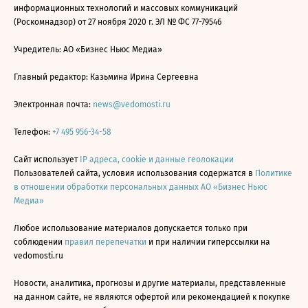
информационных технологий и массовых коммуникаций
(Роскомнадзор) от 27 ноября 2020 г. ЭЛ № ФС 77-79546
Учредитель: АО «Бизнес Ньюс Медиа»
Главный редактор: Казьмина Ирина Сергеевна
Электронная почта:
news@vedomosti.ru
Телефон:
+7 495 956-34-58
Сайт использует
IP адреса, cookie и данные геолокации
Пользователей сайта, условия использования содержатся в
Политике
в отношении обработки персональных данных АО «Бизнес Ньюс
Медиа»
Любое использование материалов допускается только при
соблюдении
правил перепечатки
и при наличии гиперссылки на
vedomosti.ru
Новости, аналитика, прогнозы и другие материалы, представленные
на данном сайте, не являются офертой или рекомендацией к покупке