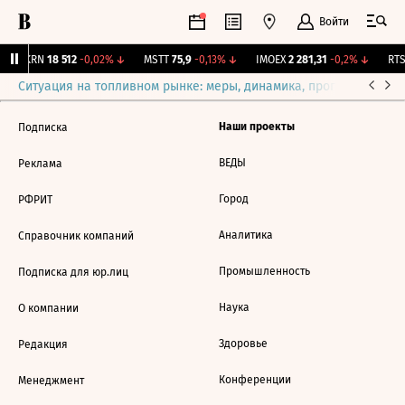
Войти
AKRN
18 512
-0,02%
↓
MSTT
75,9
-0,13%
↓
IMOEX
2 281,31
-0,2%
↓
RTSI
Ситуация на топливном рынке: меры, динамика, прогнозы
Выб
Наши проекты
Подписка
ВЕДЫ
Реклама
Город
РФРИТ
Аналитика
Справочник компаний
Промышленность
Подписка для юр.лиц
Наука
О компании
Здоровье
Редакция
Конференции
Менеджмент