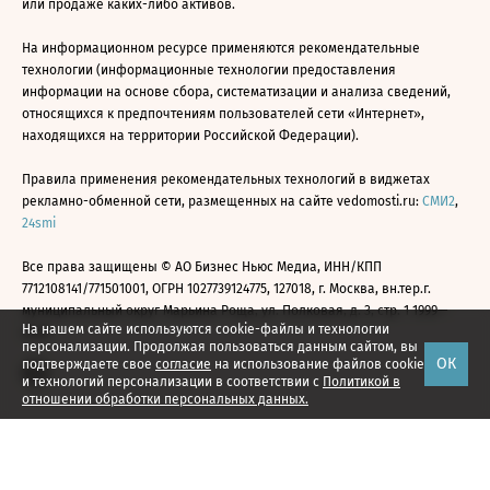
или продаже каких-либо активов.
На информационном ресурсе применяются рекомендательные
технологии (информационные технологии предоставления
информации на основе сбора, систематизации и анализа сведений,
относящихся к предпочтениям пользователей сети «Интернет»,
находящихся на территории Российской Федерации).
Правила применения рекомендательных технологий в виджетах
рекламно-обменной сети, размещенных на сайте vedomosti.ru:
СМИ2
,
24smi
Все права защищены © АО Бизнес Ньюс Медиа, ИНН/КПП
7712108141/771501001, ОГРН 1027739124775, 127018, г. Москва, вн.тер.г.
муниципальный округ Марьина Роща, ул. Полковая, д. 3, стр. 1 1999—
На нашем сайте используются cookie-файлы и технологии
2026
персонализации. Продолжая пользоваться данным сайтом, вы
ОК
подтверждаете свое
согласие
на использование файлов cookie
и технологий персонализации в соответствии с
Политикой в
отношении обработки персональных данных.