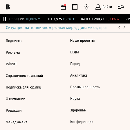
Войти
RGSS
0,211
+0,86%
↑
LIFE
1,975
+1,8%
↑
IMOEX
2 280,73
-0,23%
↓
RTS
Ситуация на топливном рынке: меры, динамика, прогнозы
Выб
Наши проекты
Подписка
ВЕДЫ
Реклама
Город
РФРИТ
Аналитика
Справочник компаний
Промышленность
Подписка для юр.лиц
Наука
О компании
Здоровье
Редакция
Конференции
Менеджмент