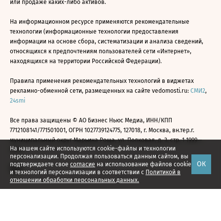
или продаже каких-либо активов.
На информационном ресурсе применяются рекомендательные
технологии (информационные технологии предоставления
информации на основе сбора, систематизации и анализа сведений,
относящихся к предпочтениям пользователей сети «Интернет»,
находящихся на территории Российской Федерации).
Правила применения рекомендательных технологий в виджетах
рекламно-обменной сети, размещенных на сайте vedomosti.ru:
СМИ2
,
24smi
Все права защищены © АО Бизнес Ньюс Медиа, ИНН/КПП
7712108141/771501001, ОГРН 1027739124775, 127018, г. Москва, вн.тер.г.
муниципальный округ Марьина Роща, ул. Полковая, д. 3, стр. 1 1999—
На нашем сайте используются cookie-файлы и технологии
2026
персонализации. Продолжая пользоваться данным сайтом, вы
ОК
подтверждаете свое
согласие
на использование файлов cookie
и технологий персонализации в соответствии с
Политикой в
отношении обработки персональных данных.