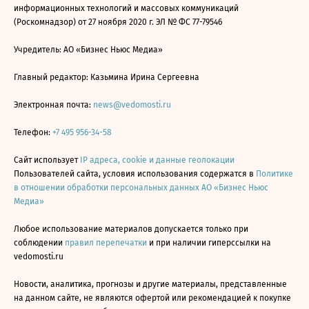
информационных технологий и массовых коммуникаций
(Роскомнадзор) от 27 ноября 2020 г. ЭЛ № ФС 77-79546
Учредитель: АО «Бизнес Ньюс Медиа»
Главный редактор: Казьмина Ирина Сергеевна
Электронная почта:
news@vedomosti.ru
Телефон:
+7 495 956-34-58
Сайт использует
IP адреса, cookie и данные геолокации
Пользователей сайта, условия использования содержатся в
Политике
в отношении обработки персональных данных АО «Бизнес Ньюс
Медиа»
Любое использование материалов допускается только при
соблюдении
правил перепечатки
и при наличии гиперссылки на
vedomosti.ru
Новости, аналитика, прогнозы и другие материалы, представленные
на данном сайте, не являются офертой или рекомендацией к покупке