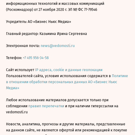
информационных технологий и массовых коммуникаций
(Роскомнадзор) от 27 ноября 2020 г. ЭЛ № ФС 77-79546
Учредитель: АО «Бизнес Ньюс Медиа»
Главный редактор: Казьмина Ирина Сергеевна
Электронная почта:
news@vedomosti.ru
Телефон:
+7 495 956-34-58
Сайт использует
IP адреса, cookie и данные геолокации
Пользователей сайта, условия использования содержатся в
Политике
в отношении обработки персональных данных АО «Бизнес Ньюс
Медиа»
Любое использование материалов допускается только при
соблюдении
правил перепечатки
и при наличии гиперссылки на
vedomosti.ru
Новости, аналитика, прогнозы и другие материалы, представленные
на данном сайте, не являются офертой или рекомендацией к покупке