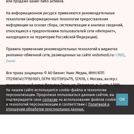
или продаже каких-либо активов.
На информационном ресурсе применяются рекомендательные
технологии (информационные технологии предоставления
информации на основе сбора, систематизации и анализа сведений,
относящихся к предпочтениям пользователей сети «Интернет»,
находящихся на территории Российской Федерации).
Правила применения рекомендательных технологий в виджетах
рекламно-обменной сети, размещенных на сайте vedomosti.ru:
СМИ2
,
24smi
Все права защищены © АО Бизнес Ньюс Медиа, ИНН/КПП
7712108141/771501001, ОГРН 1027739124775, 127018, г. Москва, вн.тер.г.
муниципальный округ Марьина Роща, ул. Полковая, д. 3, стр. 1 1999—
На нашем сайте используются cookie-файлы и технологии
2026
персонализации. Продолжая пользоваться данным сайтом, вы
ОК
подтверждаете свое
согласие
на использование файлов cookie
и технологий персонализации в соответствии с
Политикой в
отношении обработки персональных данных.