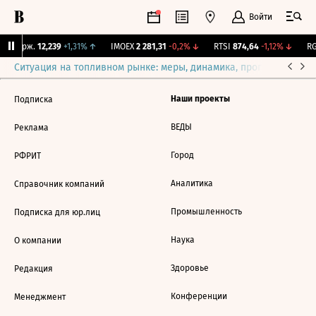
Войти
Y Бирж.
12,239
+1,31%
↑
IMOEX
2 281,31
-0,2%
↓
RTSI
874,64
-1,12%
↓
RG
Ситуация на топливном рынке: меры, динамика, прогнозы
Выб
Наши проекты
Подписка
ВЕДЫ
Реклама
Город
РФРИТ
Аналитика
Справочник компаний
Промышленность
Подписка для юр.лиц
Наука
О компании
Здоровье
Редакция
Конференции
Менеджмент