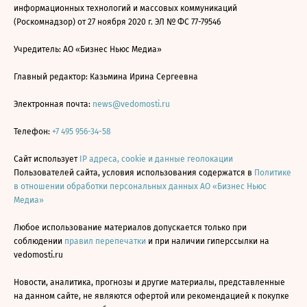
информационных технологий и массовых коммуникаций
(Роскомнадзор) от 27 ноября 2020 г. ЭЛ № ФС 77-79546
Учредитель: АО «Бизнес Ньюс Медиа»
Главный редактор: Казьмина Ирина Сергеевна
Электронная почта:
news@vedomosti.ru
Телефон:
+7 495 956-34-58
Сайт использует
IP адреса, cookie и данные геолокации
Пользователей сайта, условия использования содержатся в
Политике
в отношении обработки персональных данных АО «Бизнес Ньюс
Медиа»
Любое использование материалов допускается только при
соблюдении
правил перепечатки
и при наличии гиперссылки на
vedomosti.ru
Новости, аналитика, прогнозы и другие материалы, представленные
на данном сайте, не являются офертой или рекомендацией к покупке