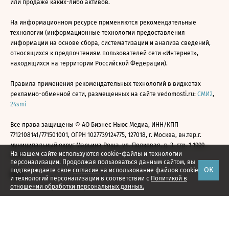
или продаже каких-либо активов.
На информационном ресурсе применяются рекомендательные
технологии (информационные технологии предоставления
информации на основе сбора, систематизации и анализа сведений,
относящихся к предпочтениям пользователей сети «Интернет»,
находящихся на территории Российской Федерации).
Правила применения рекомендательных технологий в виджетах
рекламно-обменной сети, размещенных на сайте vedomosti.ru:
СМИ2
,
24smi
Все права защищены © АО Бизнес Ньюс Медиа, ИНН/КПП
7712108141/771501001, ОГРН 1027739124775, 127018, г. Москва, вн.тер.г.
муниципальный округ Марьина Роща, ул. Полковая, д. 3, стр. 1 1999—
На нашем сайте используются cookie-файлы и технологии
2026
персонализации. Продолжая пользоваться данным сайтом, вы
ОК
подтверждаете свое
согласие
на использование файлов cookie
и технологий персонализации в соответствии с
Политикой в
отношении обработки персональных данных.