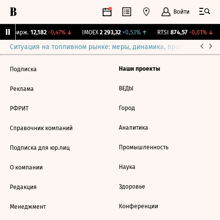
Войти
CNY Бирж.
12,182
-0,47%
↓
IMOEX
2 293,32
+0,53%
↑
RTSI
874,57
-0,01%
↓
Ситуация на топливном рынке: меры, динамика, прогнозы
Выб
Наши проекты
Подписка
ВЕДЫ
Реклама
Город
РФРИТ
Аналитика
Справочник компаний
Промышленность
Подписка для юр.лиц
Наука
О компании
Здоровье
Редакция
Конференции
Менеджмент