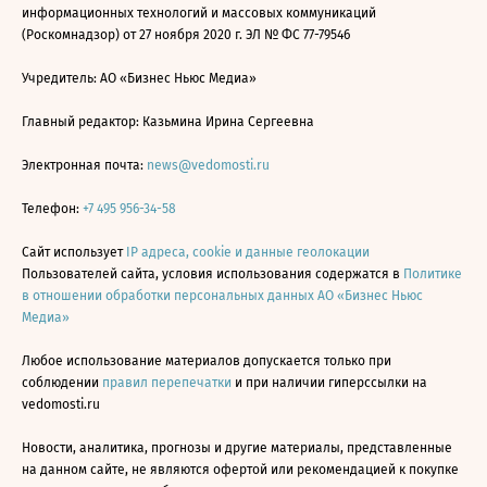
информационных технологий и массовых коммуникаций
(Роскомнадзор) от 27 ноября 2020 г. ЭЛ № ФС 77-79546
Учредитель: АО «Бизнес Ньюс Медиа»
Главный редактор: Казьмина Ирина Сергеевна
Электронная почта:
news@vedomosti.ru
Телефон:
+7 495 956-34-58
Сайт использует
IP адреса, cookie и данные геолокации
Пользователей сайта, условия использования содержатся в
Политике
в отношении обработки персональных данных АО «Бизнес Ньюс
Медиа»
Любое использование материалов допускается только при
соблюдении
правил перепечатки
и при наличии гиперссылки на
vedomosti.ru
Новости, аналитика, прогнозы и другие материалы, представленные
на данном сайте, не являются офертой или рекомендацией к покупке