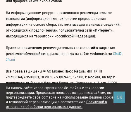
или продаже каких-либо активов.
На информационном ресурсе применяются рекомендательные
технологии (информационные технологии предоставления
информации на основе сбора, систематизации и анализа сведений,
относящихся к предпочтениям пользователей сети «Интернет»,
находящихся на территории Российской Федерации).
Правила применения рекомендательных технологий в виджетах
рекламно-обменной сети, размещенных на сайте vedomosti.ru:
СМИ2
,
24smi
Все права защищены © АО Бизнес Ньюс Медиа, ИНН/КПП
7712108141/771501001, ОГРН 1027739124775, 127018, г. Москва, вн.тер.г.
муниципальный округ Марьина Роща, ул. Полковая, д. 3, стр. 1 1999—
На нашем сайте используются cookie-файлы и технологии
2026
персонализации. Продолжая пользоваться данным сайтом, вы
ОК
подтверждаете свое
согласие
на использование файлов cookie
и технологий персонализации в соответствии с
Политикой в
отношении обработки персональных данных.