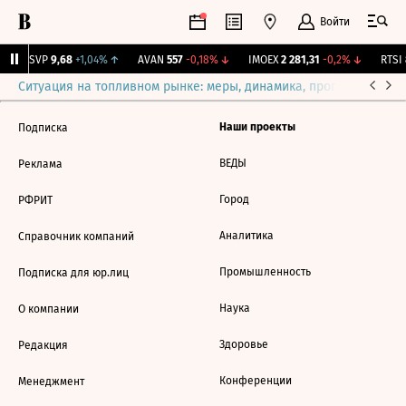
Войти
BISVP
9,68
+1,04%
↑
AVAN
557
-0,18%
↓
IMOEX
2 281,31
-0,2%
↓
RTSI
Ситуация на топливном рынке: меры, динамика, прогнозы
Выб
Наши проекты
Подписка
ВЕДЫ
Реклама
Город
РФРИТ
Аналитика
Справочник компаний
Промышленность
Подписка для юр.лиц
Наука
О компании
Здоровье
Редакция
Конференции
Менеджмент