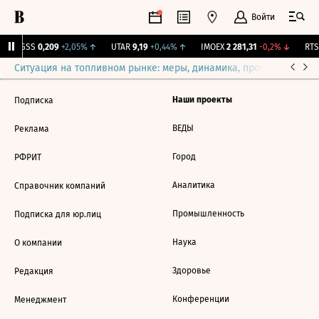
Войти
RGSS
0,209
+2,05%
↑
UTAR
9,19
+0,44%
↑
IMOEX
2 281,31
-0,2%
↓
RTSI
Ситуация на топливном рынке: меры, динамика, прогнозы
Выб
Наши проекты
Подписка
ВЕДЫ
Реклама
Город
РФРИТ
Аналитика
Справочник компаний
Промышленность
Подписка для юр.лиц
Наука
О компании
Здоровье
Редакция
Конференции
Менеджмент