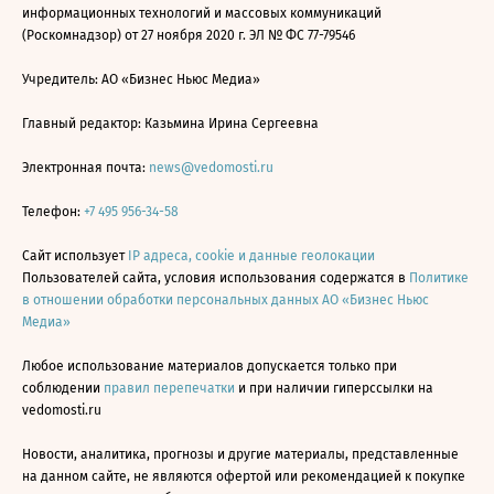
информационных технологий и массовых коммуникаций
(Роскомнадзор) от 27 ноября 2020 г. ЭЛ № ФС 77-79546
Учредитель: АО «Бизнес Ньюс Медиа»
Главный редактор: Казьмина Ирина Сергеевна
Электронная почта:
news@vedomosti.ru
Телефон:
+7 495 956-34-58
Сайт использует
IP адреса, cookie и данные геолокации
Пользователей сайта, условия использования содержатся в
Политике
в отношении обработки персональных данных АО «Бизнес Ньюс
Медиа»
Любое использование материалов допускается только при
соблюдении
правил перепечатки
и при наличии гиперссылки на
vedomosti.ru
Новости, аналитика, прогнозы и другие материалы, представленные
на данном сайте, не являются офертой или рекомендацией к покупке