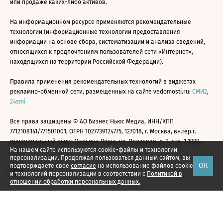
или продаже каких-либо активов.
На информационном ресурсе применяются рекомендательные
технологии (информационные технологии предоставления
информации на основе сбора, систематизации и анализа сведений,
относящихся к предпочтениям пользователей сети «Интернет»,
находящихся на территории Российской Федерации).
Правила применения рекомендательных технологий в виджетах
рекламно-обменной сети, размещенных на сайте vedomosti.ru:
СМИ2
,
24smi
Все права защищены © АО Бизнес Ньюс Медиа, ИНН/КПП
7712108141/771501001, ОГРН 1027739124775, 127018, г. Москва, вн.тер.г.
муниципальный округ Марьина Роща, ул. Полковая, д. 3, стр. 1 1999—
На нашем сайте используются cookie-файлы и технологии
2026
персонализации. Продолжая пользоваться данным сайтом, вы
ОК
подтверждаете свое
согласие
на использование файлов cookie
и технологий персонализации в соответствии с
Политикой в
отношении обработки персональных данных.