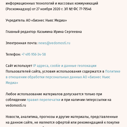
информационных технологий и массовых коммуникаций
(Роскомнадзор) от 27 ноября 2020 г. ЭЛ № ФС 77-79546
Учредитель: АО «Бизнес Ньюс Медиа»
Главный редактор: Казьмина Ирина Сергеевна
Электронная почта:
news@vedomosti.ru
Телефон:
+7 495 956-34-58
Сайт использует
IP адреса, cookie и данные геолокации
Пользователей сайта, условия использования содержатся в
Политике
в отношении обработки персональных данных АО «Бизнес Ньюс
Медиа»
Любое использование материалов допускается только при
соблюдении
правил перепечатки
и при наличии гиперссылки на
vedomosti.ru
Новости, аналитика, прогнозы и другие материалы, представленные
на данном сайте, не являются офертой или рекомендацией к покупке