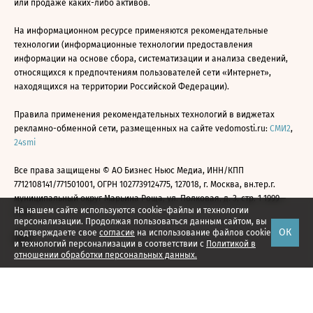
или продаже каких-либо активов.
На информационном ресурсе применяются рекомендательные
технологии (информационные технологии предоставления
информации на основе сбора, систематизации и анализа сведений,
относящихся к предпочтениям пользователей сети «Интернет»,
находящихся на территории Российской Федерации).
Правила применения рекомендательных технологий в виджетах
рекламно-обменной сети, размещенных на сайте vedomosti.ru:
СМИ2
,
24smi
Все права защищены © АО Бизнес Ньюс Медиа, ИНН/КПП
7712108141/771501001, ОГРН 1027739124775, 127018, г. Москва, вн.тер.г.
муниципальный округ Марьина Роща, ул. Полковая, д. 3, стр. 1 1999—
На нашем сайте используются cookie-файлы и технологии
2026
персонализации. Продолжая пользоваться данным сайтом, вы
ОК
подтверждаете свое
согласие
на использование файлов cookie
и технологий персонализации в соответствии с
Политикой в
отношении обработки персональных данных.