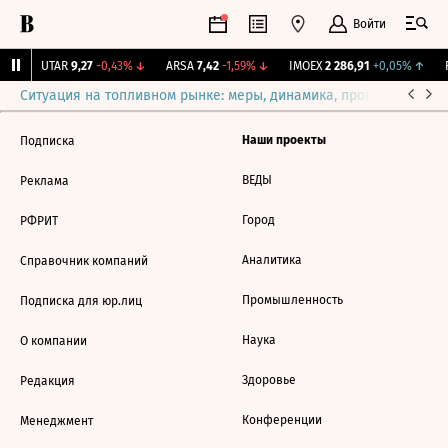
Войти
%
↑
UTAR
9,27
-0,43%
↓
ARSA
7,42
-1,59%
↓
IMOEX
2 286,91
+0,05%
↑
R
Ситуация на топливном рынке: меры, динамика, прогнозы
Выб
Наши проекты
Подписка
ВЕДЫ
Реклама
Город
РФРИТ
Аналитика
Справочник компаний
Промышленность
Подписка для юр.лиц
Наука
О компании
Здоровье
Редакция
Конференции
Менеджмент