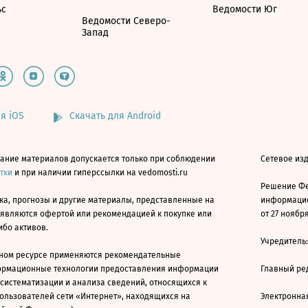
ьс
Ведомости Юг
Ведомости Северо-
Запад
я iOS
Скачать для Android
ание материалов допускается только при соблюдении
Сетевое изд
атки
и при наличии гиперссылки на vedomosti.ru
Решение Фе
ка, прогнозы и другие материалы, представленные на
информацио
 являются офертой или рекомендацией к покупке или
от 27 ноября
ибо активов.
Учредитель
ном ресурсе применяются рекомендательные
ормационные технологии предоставления информации
Главный ре
 систематизации и анализа сведений, относящихся к
ользователей сети «Интернет», находящихся на
Электронна