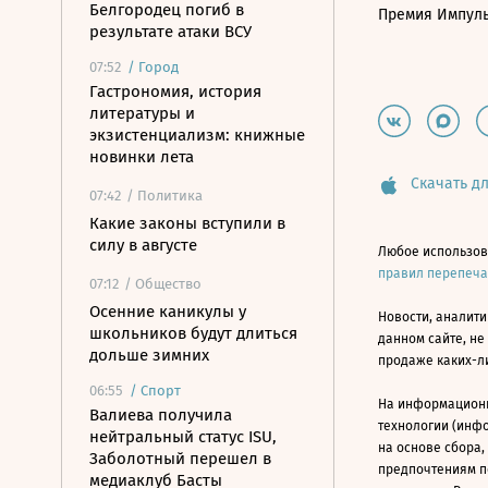
Белгородец погиб в
Премия Импул
результате атаки ВСУ
07:52
/
Город
Гастрономия, история
литературы и
экзистенциализм: книжные
новинки лета
Скачать дл
07:42
/ Политика
Какие законы вступили в
силу в августе
Любое использов
правил перепеч
07:12
/ Общество
Осенние каникулы у
Новости, аналити
школьников будут длиться
данном сайте, не
дольше зимних
продаже каких-л
06:55
/
Спорт
На информацион
Валиева получила
технологии (инф
нейтральный статус ISU,
на основе сбора,
Заболотный перешел в
предпочтениям п
медиаклуб Басты