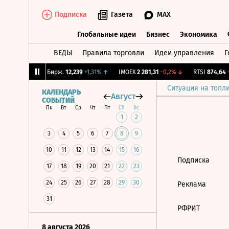
Подписка
Газета
MAX
Глобальные идеи
Бизнес
Экономика
ВЕДЫ
Правила торговли
Идеи управления
Г
Глобальные идеи
Бизнес
Экономик
0,13%
↑
CNY Бирж.
12,239
+1,31%
↑
IMOEX
2 281,31
-0,2%
↓
RTSI
874,64
-1
Ситуация на топл
КАЛЕНДАРЬ
Август
СОБЫТИЙ
Пн
Вт
Ср
Чт
Пт
Сб
Вс
1
2
3
4
5
6
7
8
9
10
11
12
13
14
15
16
Подписка
17
18
19
20
21
22
23
24
25
26
27
28
29
30
Реклама
31
РФРИТ
8 августа 2026