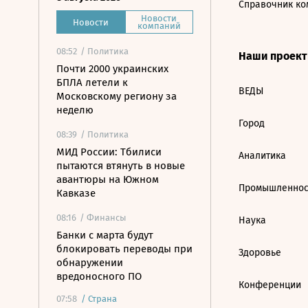
Справочник ко
Новости
Новости
компаний
08:52
/ Политика
Наши проек
Почти 2000 украинских
БПЛА летели к
ВЕДЫ
Московскому региону за
неделю
Город
08:39
/ Политика
МИД России: Тбилиси
Аналитика
пытаются втянуть в новые
авантюры на Южном
Промышленнос
Кавказе
08:16
/ Финансы
Наука
Банки с марта будут
блокировать переводы при
Здоровье
обнаружении
вредоносного ПО
Конференции
07:58
/
Страна