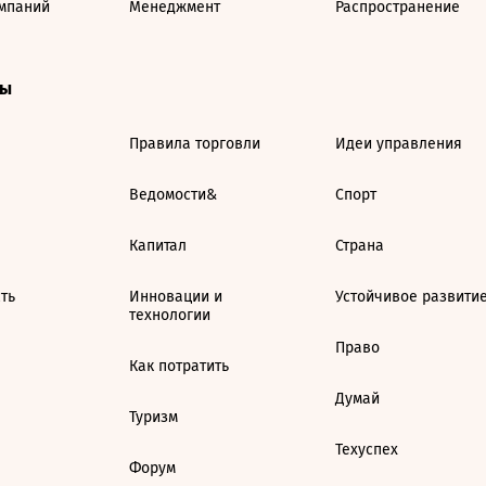
мпаний
Менеджмент
Распространение
ты
Правила торговли
Идеи управления
Ведомости&
Спорт
Капитал
Страна
ть
Инновации и
Устойчивое развити
технологии
Право
Как потратить
Думай
Туризм
Техуспех
Форум