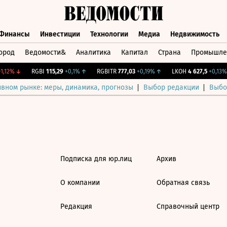
Финансы
Инвестиции
Технологии
Медиа
Недвижимость
ород
Ведомости&
Аналитика
Капитал
Страна
Промышле
а
Финансы
Инвестиции
Технологии
Медиа
Недвижимос
,12%
↓
RGBI
115,29
+0,1%
↑
RGBITR
777,03
+0,19%
↑
LKOH
4 627,5
+0,13%
ивном рынке: меры, динамика, прогнозы
Выбор редакции
Выбо
Подписка для юр.лиц
Архив
О компании
Обратная связь
Редакция
Справочный центр