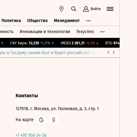
Войти
Политика
Общество
Менеджмент
нность
Инновации и технологии
Техуспех
ть
Политика
Общество
Менеджмент
↑
CNY Бирж.
12,239
+1,31%
↑
IMOEX
2 281,31
-0,2%
↓
RTSI
874,64
-1,12%
↓
ры в Госдуму: каким был и будет российский парламент
Война н
Контакты
127018, г. Москва, ул. Полковая, д. 3, стр. 1
На карте
+7 495 956-34-58